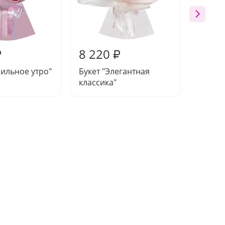
8 220
7 93
₽
₽
нильное утро"
Букет "Элегантная
Букет 
классика"
заката