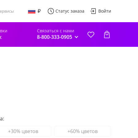
Статус заказа
Войти
ервисы
авки
Связаться с нами
к
8-800-333-0905
а:
+30% цветов
+60% цветов