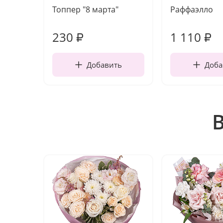
Топпер "8 марта"
Раффаэлло
230
1 110
₽
₽
Добавить
Доба