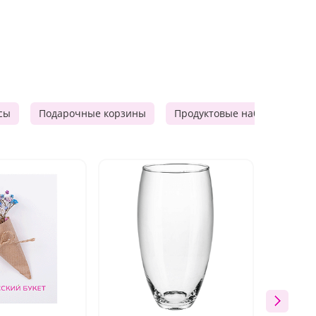
сы
Подарочные корзины
Продуктовые наборы
М