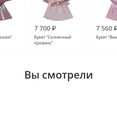
7 700
7 560
₽
сказке"
Букет "Солнечный
Букет "Ва
прованс"
Вы смотрели