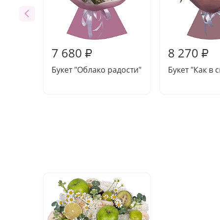
7 680
8 270
₽
₽
Букет "Облако радости"
Букет "Как в 