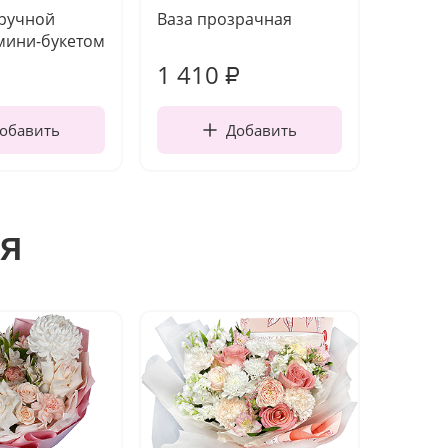
 ручной
Ваза прозрачная
Топпе
мини-букетом
1 410
200
₽
обавить
Добавить
я