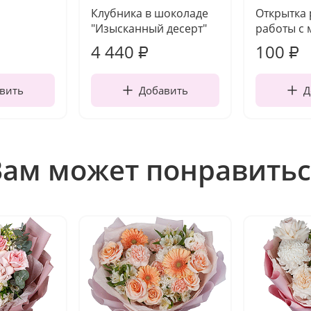
Клубника в шоколаде
Открытка
"Изысканный десерт"
работы с 
4 440
100
₽
₽
вить
Добавить
Д
Вам может понравитьс