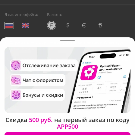
Язык интерфейса:
Валюта:
©
Служба круглосуточной доставки цветов в Улан-Удэ
Русский Букет, 2026
Общество с ограниченной ответственностью «Технология»
ОГРН: 1195476081745, ИНН: 5410081997
Юридический адрес: г. Новосибирск, ул. Ипподромская,
д.42, оф. 3
Рейтинг Русского букета
Скидка
500 руб.
на первый заказ по коду
APP500