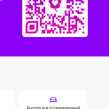
!
Быстро и в установленный
Отсле