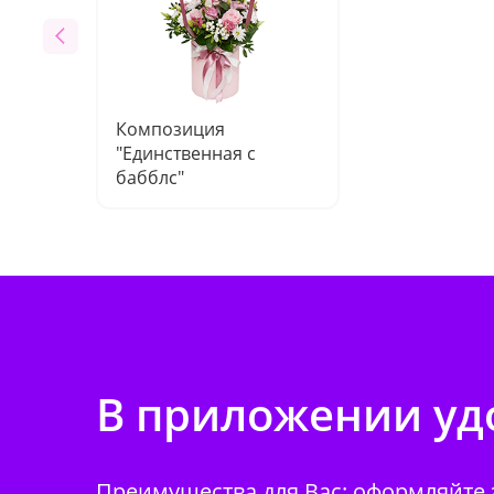
Композиция
"Единственная с
бабблс"
В приложении удо
Преимущества для Вас: оформляйте з