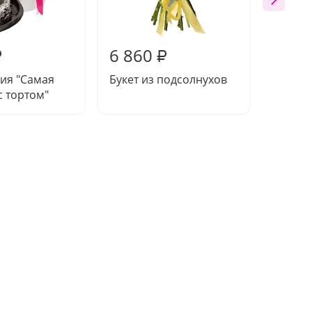
6 860
8 47
₽
₽
ия "Самая
Букет из подсолнухов
Букет 
 тортом"
момен