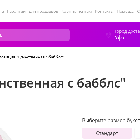
та
Гарантии
Для продавцов
Корп. клиентам
Контакты
Помощь
С
Город дост
Уфа
озиция "Единственная с бабблс"
ственная с бабблс"
Выберите размер букет
Стандарт