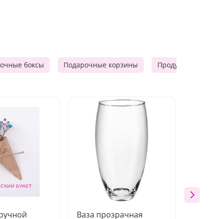
очные боксы
Подарочные корзины
Продуктовые наб
 ручной
Ваза прозрачная
Топпе