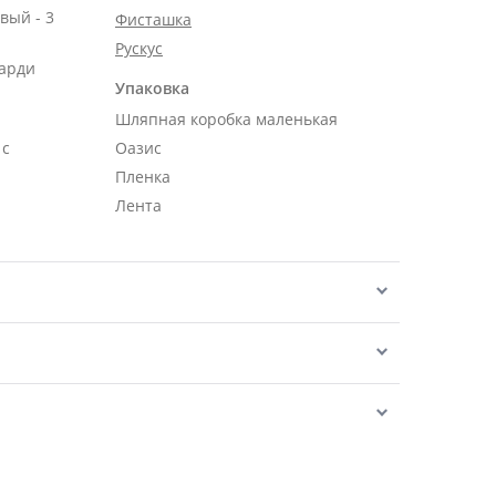
вый - 3
Фисташка
Рускус
карди
Упаковка
Шляпная коробка маленькая
 с
Оазис
Пленка
Лента