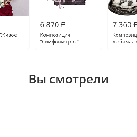
6 870
7 360
₽
"Живое
Композиция
Композиц
"Симфония роз"
любимая с
Вы смотрели