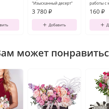
"Изысканный десерт"
работы с 
3 780
160
₽
₽
вить
Добавить
Д
Вам может понравитьс