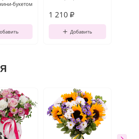
мини-букетом
1 210
90
₽
₽
обавить
Добавить
я
Новин