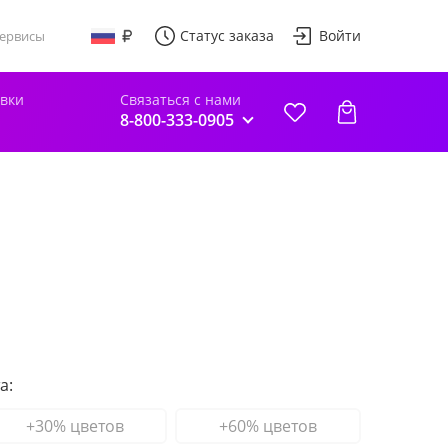
Статус заказа
Войти
ервисы
авки
Связаться с нами
8-800-333-0905
а:
+30% цветов
+60% цветов