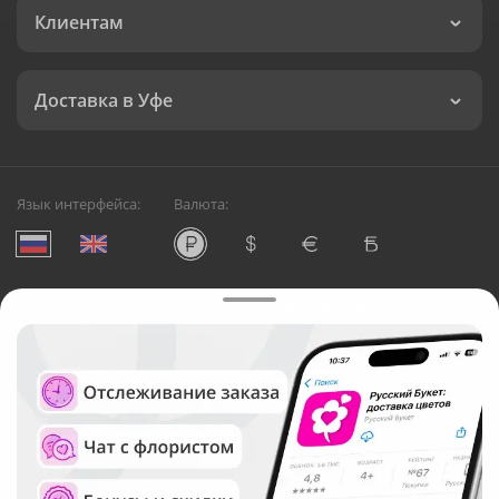
Клиентам
Доставка в Уфе
Язык интерфейса:
Валюта:
©
Служба круглосуточной доставки цветов в Уфе
Русский Букет, 2026
Общество с ограниченной ответственностью «Технология»
ОГРН: 1195476081745, ИНН: 5410081997
Юридический адрес: г. Новосибирск, ул. Ипподромская,
д.42, оф. 3
Рейтинг Русского букета в г. Уфа