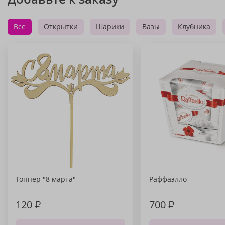
Все
Открытки
Шарики
Вазы
Клубника
Топпер "8 марта"
Раффаэлло
120
₽
700
₽