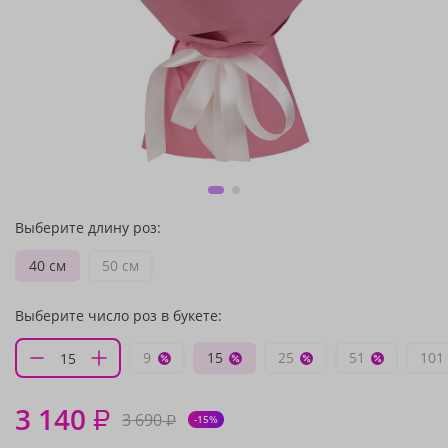
Выберите длину роз:
40 см
50 см
Выберите число роз в букете:
9
15
25
51
101
3 140
₽
3 690
₽
-15%