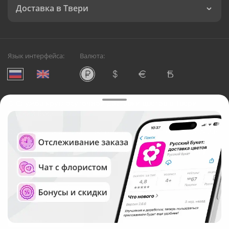
Доставка в Твери
Язык интерфейса:
Валюта:
©
Служба круглосуточной доставки цветов в Твери
Русский Букет, 2026
Общество с ограниченной ответственностью «Технология»
ОГРН: 1195476081745, ИНН: 5410081997
Юридический адрес: г. Новосибирск, ул. Ипподромская,
д.42, оф. 3
Рейтинг Русского букета в г. Тверь