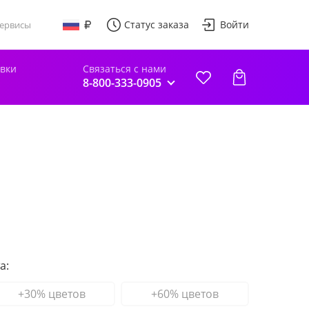
Статус заказа
Войти
ервисы
авки
Связаться с нами
8-800-333-0905
а:
+30% цветов
+60% цветов