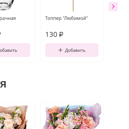
зрачная
Топпер "Любимой"
Открыт
работы
130
260
₽
₽
обавить
Добавить
я