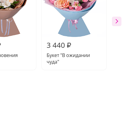
3 440
2 67
₽
₽
новения
Букет "В ожидании
Букет 
чуда"
далеко