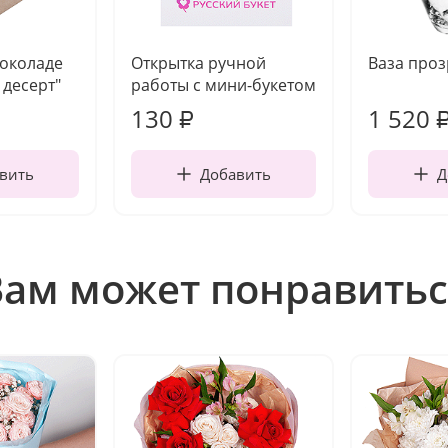
шоколаде
Открытка ручной
Ваза про
десерт"
работы с мини-букетом
130
1 520
₽
вить
Добавить
Д
Вам может понравитьс