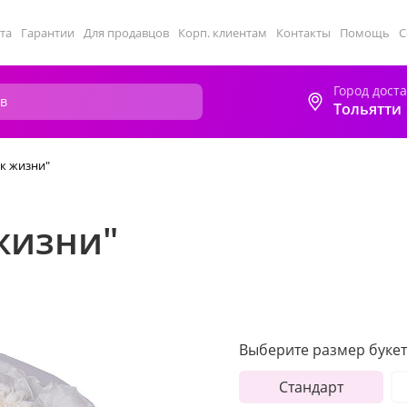
та
Гарантии
Для продавцов
Корп. клиентам
Контакты
Помощь
С
Город дост
Тольятти
 к жизни"
жизни"
Выберите размер букет
Стандарт