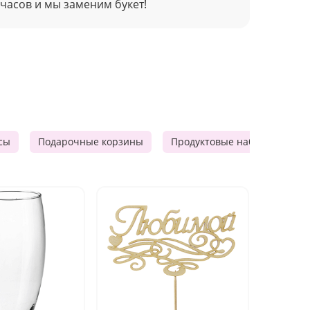
 часов и мы заменим букет!
сы
Подарочные корзины
Продуктовые наборы
М