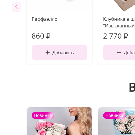
Раффаэлло
Клубника в 
"Изысканный 
860
2 770
₽
₽
Добавить
Доба
Новинка
Новинка