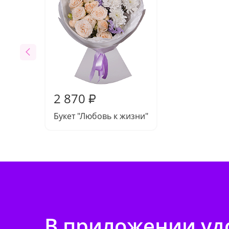
2 870
₽
Букет "Любовь к жизни"
В приложении удо