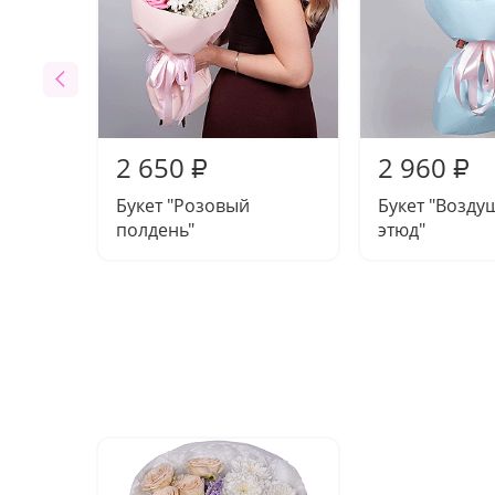
2 650
2 960
₽
₽
Букет "Розовый
Букет "Возд
полдень"
этюд"