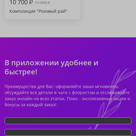
10 700
₽
11 890
₽
Композиция "Розовый рай"
В приложении удобнее и
быстрее!
Преимущества для Вас: оформляйте заказ мгновенно,
обсуждайте все детали в чате с флористом и отслеживайте
заказ онлайн на всех этапах. Плюс - эксклюзивные акции и
бонусы за каждый заказ!