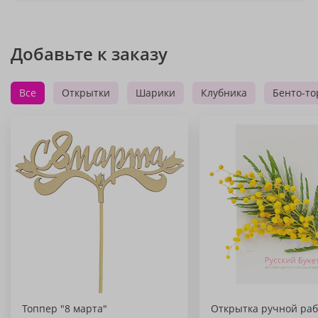
Добавьте к заказу
Все
Открытки
Шарики
Клубника
Бенто-то
Топпер "8 марта"
Открытка ручной раб