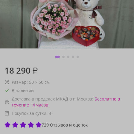
18 290
₽
Размер:
50
×
50
см
В наличии
Доставка в пределах МКАД в г. Москва:
Бесплатно
в
течение ~4 часов
Покупок за сутки:
4
729 Отзывов и оценок