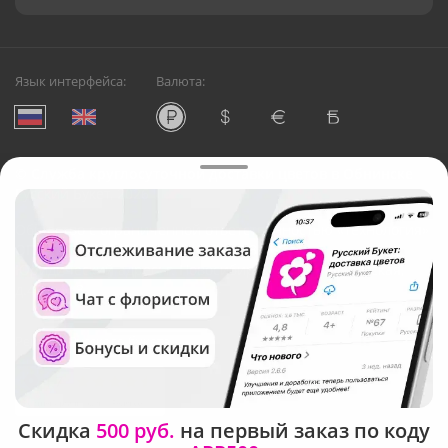
Язык интерфейса:
Валюта:
©
Служба круглосуточной доставки цветов в Обнинске
Русский Букет, 2026
Общество с ограниченной ответственностью «Технология»
ОГРН: 1195476081745, ИНН: 5410081997
Юридический адрес: г. Новосибирск, ул. Ипподромская,
д.42, оф. 3
Рейтинг Русского букета
Скидка
500 руб.
на первый заказ по коду