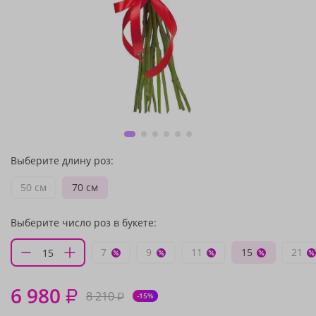
Выберите длину роз:
50 см
70 см
Выберите число роз в букете:
7
9
11
15
21
6 980
₽
8 210
₽
-15%