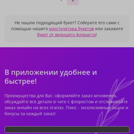
Не нашли подходящий букет? Соберите его сами с
помощью нашего
конструктора букетов
или закажите
букет от ведущего флориста
!
В приложении удобнее и
быстрее!
Преимущества для Вас: оформляйте заказ мгновенно,
обсуждайте все детали в чате с флористом и отслеживайте
заказ онлайн на всех этапах. Плюс - эксклюзивные акции и
бонусы за каждый заказ!