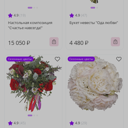
4.9
(19)
4.9
(47)
Настольная композиция
Букет невесты "Ода любви"
"Счастье навсегда!"
15 050 ₽
4 480 ₽
Сезонные цветы
Сезонные цветы
4.9
(45)
4.9
(29)