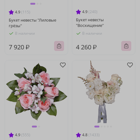
4.9
(240)
4.9
(115)
Букет невесты
Букет невесты "Лиловые
"Восхищение"
грёзы"
В наличии
В наличии
7 920 ₽
4 260 ₽
4.9
(555)
4.8
(1433)