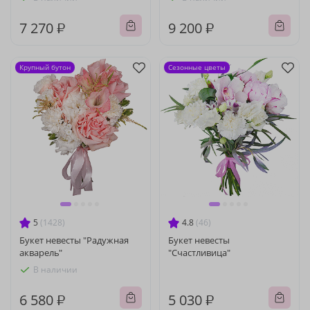
7 270 ₽
9 200 ₽
Крупный бутон
Сезонные цветы
5
(1428)
4.8
(46)
Букет невесты "Радужная
Букет невесты
акварель"
"Счастливица"
В наличии
6 580 ₽
5 030 ₽