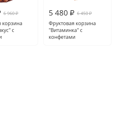
5 480
5 26
₽
₽
6 960
6 450
₽
₽
я корзина
Фруктовая корзина
Фрукто
кус" с
"Витаминка" с
"Фрукт
и
конфетами
конфе