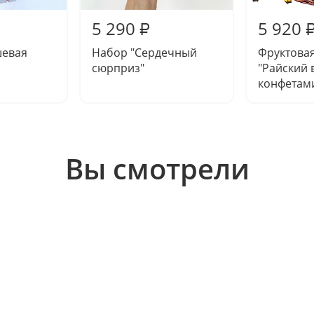
5 290
5 920
₽
шевая
Набор "Сердечный
Фруктова
сюрприз"
"Райский в
конфетам
Вы смотрели