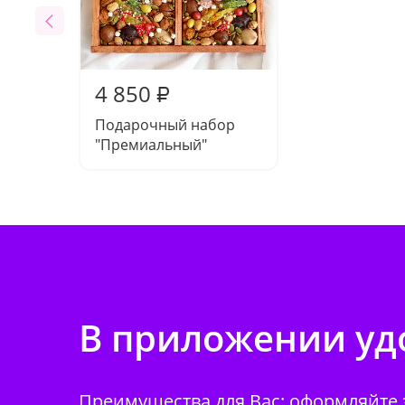
4 850
₽
Подарочный набор
"Премиальный"
В приложении удо
Преимущества для Вас: оформляйте з