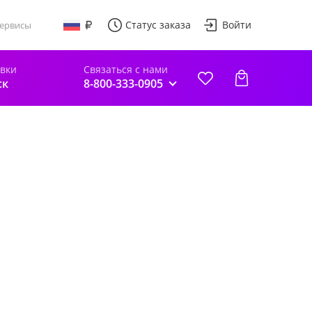
Статус заказа
Войти
ервисы
авки
Связаться с нами
ск
8-800-333-0905