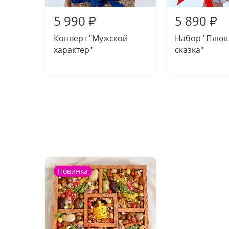
5 990
5 890
₽
₽
Конверт "Мужской
Набор "Плю
характер"
сказка"
Новинка