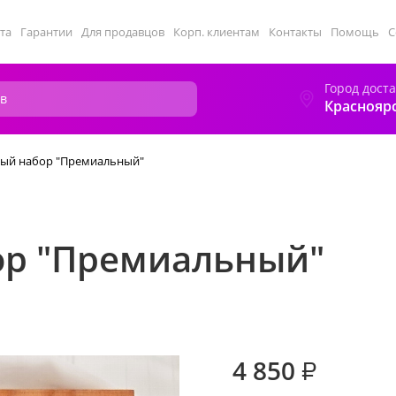
та
Гарантии
Для продавцов
Корп. клиентам
Контакты
Помощь
С
Город дост
Краснояр
ый набор "Премиальный"
ор "Премиальный"
4 850
₽