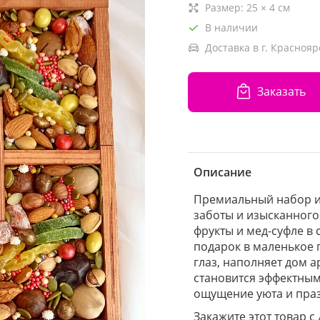
Размер:
25
×
4
см
В наличии
Доставка в г. Краснояр
Заказать
Описание
Премиальный набор из
заботы и изысканного
фрукты и мед-суфле в
подарок в маленькое 
глаз, наполняет дом 
становится эффектным
ощущение уюта и пра
Закажите этот товар с 