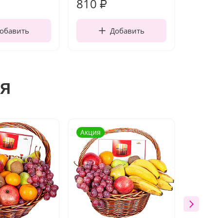
810
150
₽
обавить
Добавить
я
Акция