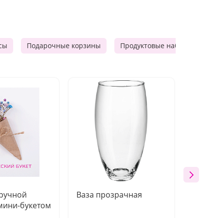
сы
Подарочные корзины
Продуктовые наборы
М
 ручной
Ваза прозрачная
Топпе
мини-букетом