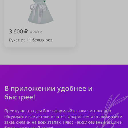
3 600
₽
4 240
₽
Букет из 11 белых роз
В приложении удобнее и
быстрее!
Преимущества для Вас: оформляйте заказ мгновенно,
обсуждайте все детали в чате с флористом и отслеживайте
заказ онлайн на всех этапах. Плюс - эксклюзивные акции и
бонусы за каждый заказ!