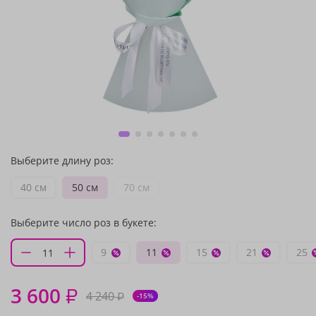
Выберите длину роз:
40 см
50 см
70 см
Выберите число роз в букете:
9
11
15
21
25
3 600
₽
4 240
₽
-15%