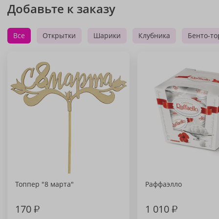
Добавьте к заказу
Все
Открытки
Шарики
Клубника
Бенто-то
Топпер "8 марта"
Раффаэлло
170
₽
1 010
₽