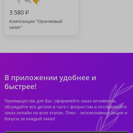
3 580
₽
Композиция "Оранжевый
оазис"
В приложении удобнее и
быстрее!
Преимущества для Вас: оформляйте заказ мгновенно,
обсуждайте все детали в чате с флористом и отслеживайте
заказ онлайн на всех этапах. Плюс - эксклюзивные акции и
бонусы за каждый заказ!