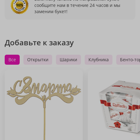
сообщите нам в течение 24 часов и мы
заменим букет!
Добавьте к заказу
Все
Открытки
Шарики
Клубника
Бенто-то