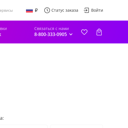
Статус заказа
Войти
ервисы
авки
Связаться с нами
к
8-800-333-0905
а: