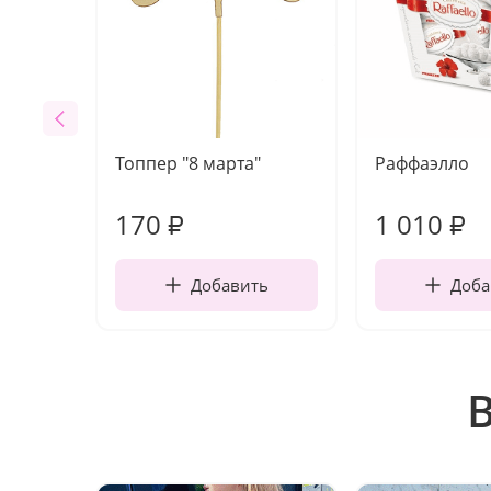
Топпер "8 марта"
Раффаэлло
170
1 010
₽
₽
Добавить
Доба