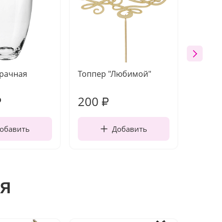
зрачная
Топпер "Любимой"
Открыт
работы
200
310
₽
₽
обавить
Добавить
я