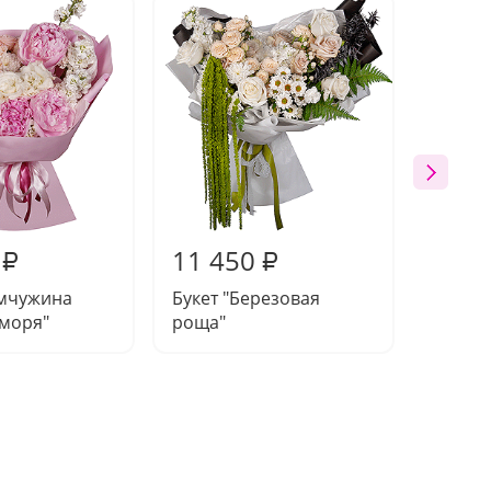
11 450
11 7
₽
₽
емчужина
Букет "Березовая
Компо
 моря"
роща"
"Цвето