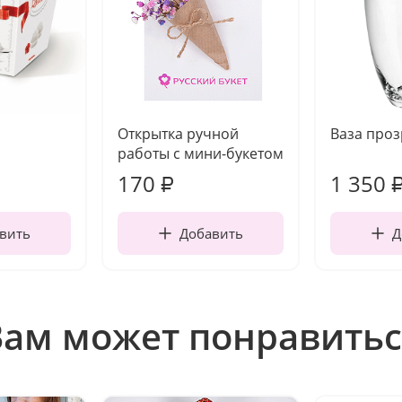
Открытка ручной
Ваза про
работы с мини-букетом
170
1 350
₽
вить
Добавить
Д
Вам может понравитьс