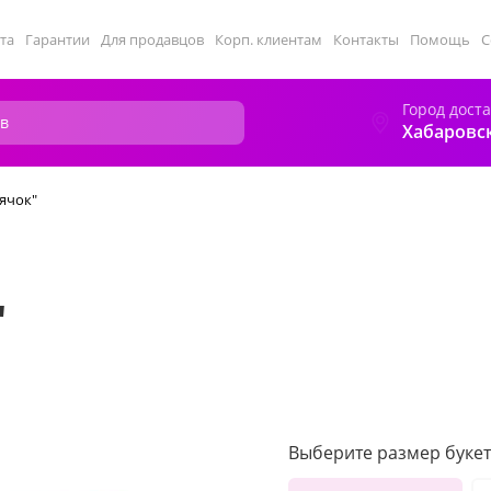
та
Гарантии
Для продавцов
Корп. клиентам
Контакты
Помощь
С
Город дост
Хабаровс
лячок"
"
Выберите размер букет