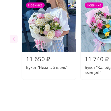
Новинка
Новинка
11 650
11 740
₽
₽
Букет "Нежный шелк"
Букет "Калей
эмоций"