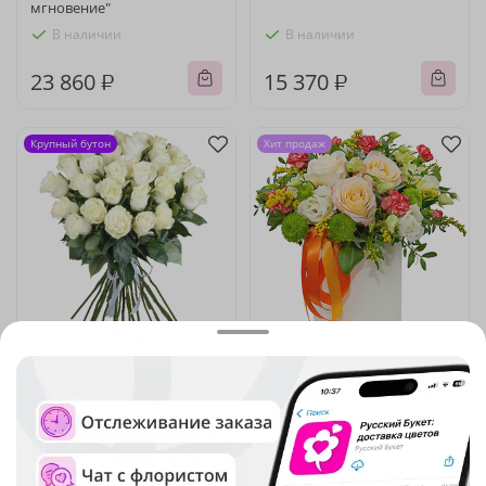
мгновение"
В наличии
В наличии
23 860 ₽
15 370 ₽
Крупный бутон
Хит продаж
5
(81)
4.9
(858)
Букет из 35 белых роз
Композиция "Кремовый
Премиум Эквадор
шик"
В наличии
В наличии