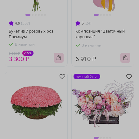
4.9
(367)
5
(24)
Букет из 7 розовых роз
Композиция "Цветочный
Премиум
карнавал"
В наличии
В наличии
-15%
3 880 ₽
3 300 ₽
6 910 ₽
Крупный бутон