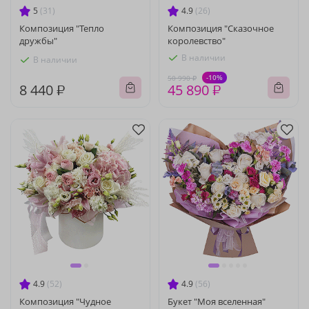
5
(31)
4.9
(26)
Композиция "Тепло
Композиция "Сказочное
дружбы"
королевство"
В наличии
В наличии
-10%
50 990 ₽
8 440 ₽
45 890 ₽
4.9
(52)
4.9
(56)
Композиция "Чудное
Букет "Моя вселенная"