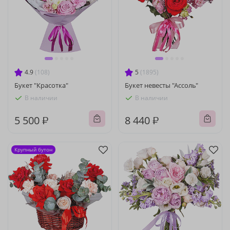
4.9
(108)
5
(1895)
Букет "Красотка"
Букет невесты "Ассоль"
В наличии
В наличии
5 500 ₽
8 440 ₽
Крупный бутон