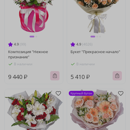
4.9
(99)
4.9
(4026)
Композиция "Нежное
Букет "Прекрасное начало"
признание"
В наличии
В наличии
9 440 ₽
5 410 ₽
Крупный бутон