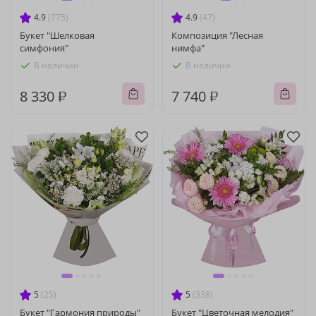
4.9
(775)
4.9
(47)
Букет "Шелковая
Композиция "Лесная
симфония"
нимфа"
В наличии
В наличии
8 330 ₽
7 740 ₽
5
(25)
5
(338)
Букет "Гармония природы"
Букет "Цветочная мелодия"