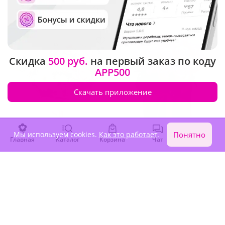
-15%
30 060 ₽
25 550 ₽
5 130 ₽
Хит продаж
Крупный бутон
Скидка
500 руб.
на первый заказ по коду
APP500
Скачать приложение
Мы используем cookies.
Как это работает
.
Понятно
Главная
Каталог
Корзина
Чат
Войти
4.9
(132)
4.9
(551)
Букет "Причина любить"
Композиция "Фиолетовые
розы в шляпной коробке"
В наличии
В наличии
7 260 ₽
10 880 ₽