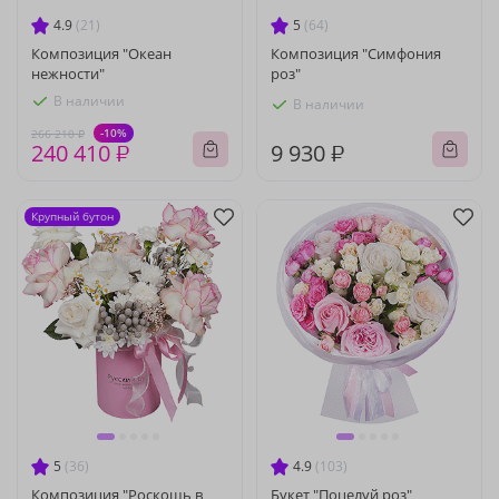
4.9
(21)
5
(64)
Композиция "Океан
Композиция "Симфония
нежности"
роз"
В наличии
В наличии
-10%
266 210 ₽
240 410 ₽
9 930 ₽
Крупный бутон
5
(36)
4.9
(103)
Композиция "Роскошь в
Букет "Поцелуй роз"