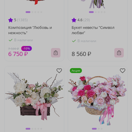
5
(1385)
4.6
(29)
Композиция "Любовь и
Букет невесты "Символ
нежность"
любви"
В наличии
В наличии
-10%
7 500 ₽
6 750 ₽
8 560 ₽
Акция