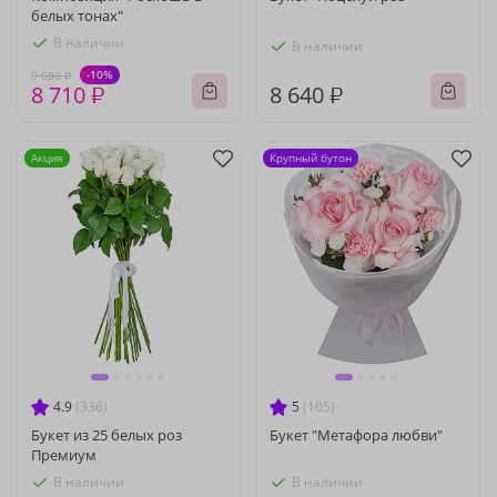
белых тонах"
В наличии
В наличии
-10%
9 680 ₽
8 710 ₽
8 640 ₽
Акция
Крупный бутон
4.9
(336)
5
(105)
Букет из 25 белых роз
Букет "Метафора любви"
Премиум
В наличии
В наличии