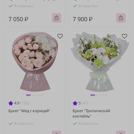
В наличии
В наличии
7 050 ₽
7 900 ₽
4.9
(126)
5
(41)
Букет "Мед с корицей"
Букет "Тропический
коктейль"
В наличии
В наличии