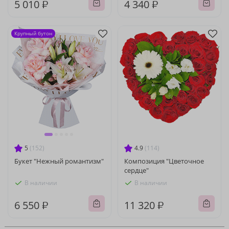
5 010 ₽
4 340 ₽
Крупный бутон
5
(152)
4.9
(114)
Букет "Нежный романтизм"
Композиция "Цветочное
сердце"
В наличии
В наличии
6 550 ₽
11 320 ₽