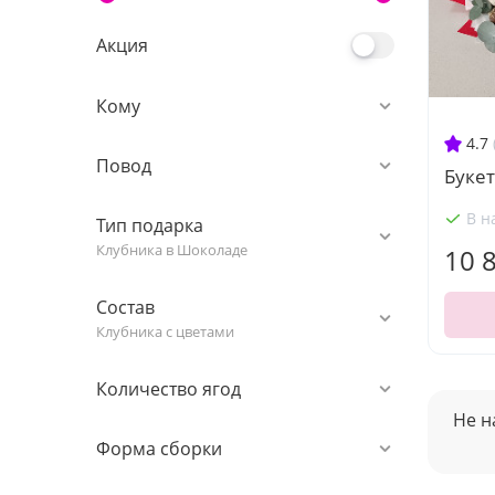
Акция
Кому
4.7
Повод
Букет
В н
Тип подарка
Клубника в Шоколаде
10 
Состав
Клубника с цветами
Количество ягод
Не н
Форма сборки