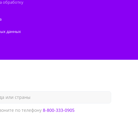
а обработку
а
ных данных
да или страны
оните по телефону
8-800-333-0905