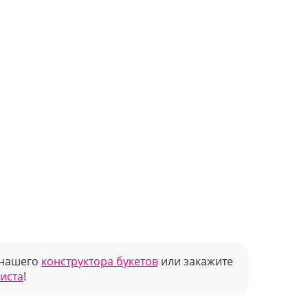
 нашего
конструктора букетов
или закажите
риста
!