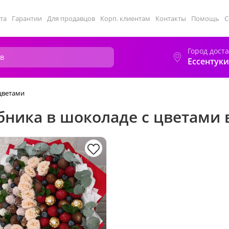
та
Гарантии
Для продавцов
Корп. клиентам
Контакты
Помощь
С
Город дост
Ессентуки
цветами
бника в шоколаде с цветами 