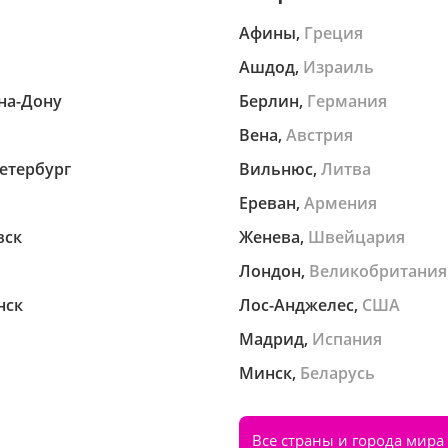
Афины,
Греция
Ашдод,
Израиль
на-Дону
Берлин,
Германия
Вена,
Австрия
етербург
Вильнюс,
Литва
Ереван,
Армения
вск
Женева,
Швейцария
Лондон,
Великобритания
нск
Лос-Анджелес,
США
Мадрид,
Испания
Минск,
Беларусь
Все страны и города мира