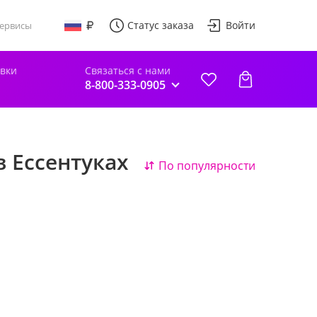
Статус заказа
Войти
ервисы
авки
Связаться с нами
8-800-333-0905
в Ессентуках
По популярности