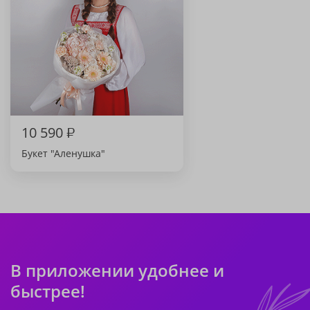
10 590
₽
Букет "Аленушка"
В приложении удобнее и
быстрее!