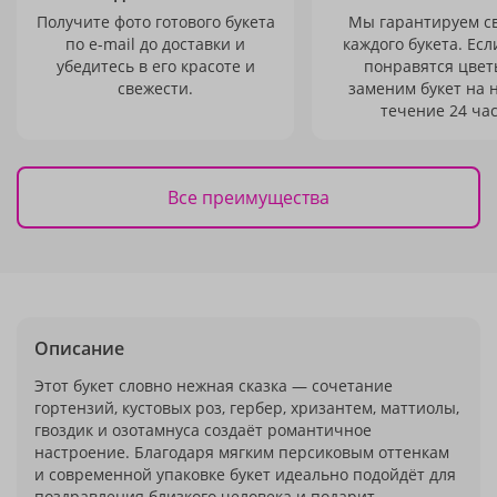
Получите фото готового букета
Мы гарантируем с
по e-mail до доставки и
каждого букета. Есл
убедитесь в его красоте и
понравятся цвет
свежести.
заменим букет на 
течение 24 час
Все преимущества
Описание
Этот букет словно нежная сказка — сочетание
гортензий, кустовых роз, гербер, хризантем, маттиолы,
гвоздик и озотамнуса создаёт романтичное
настроение. Благодаря мягким персиковым оттенкам
и современной упаковке букет идеально подойдёт для
поздравления близкого человека и подарит