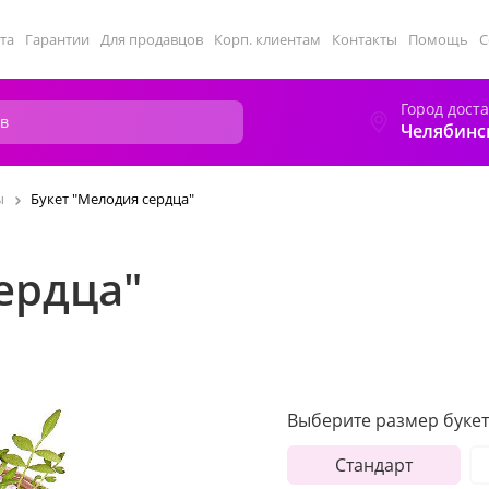
та
Гарантии
Для продавцов
Корп. клиентам
Контакты
Помощь
С
Город дост
Челябинс
ы
Букет "Мелодия сердца"
ердца"
Выберите размер букет
Стандарт