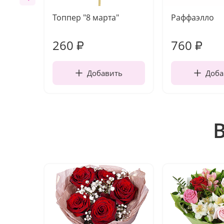
Топпер "8 марта"
Раффаэлло
260
760
₽
₽
Добавить
Доба