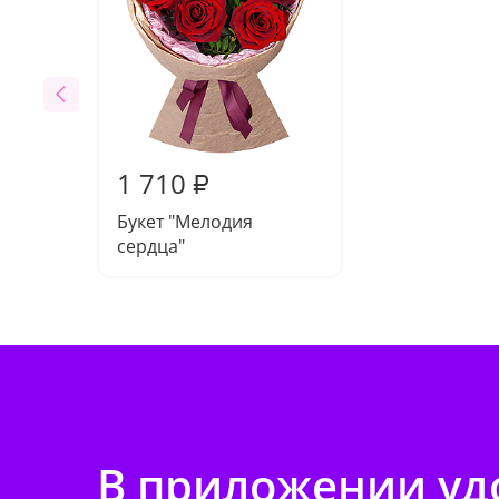
1 710
₽
Букет "Мелодия
сердца"
В приложении удо