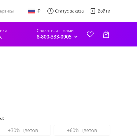
Статус заказа
Войти
ервисы
авки
Связаться с нами
к
8-800-333-0905
а:
+30% цветов
+60% цветов