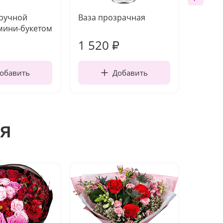
 ручной
Ваза прозрачная
Топпе
мини-букетом
1 520
200
₽
обавить
Добавить
я