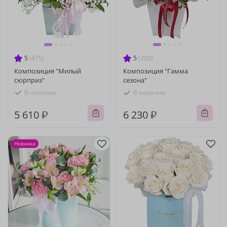
5
(475)
5
(200)
Композиция "Милый
Композиция "Гамма
сюрприз"
сезона"
В наличии
В наличии
5 610 ₽
6 230 ₽
Новинка