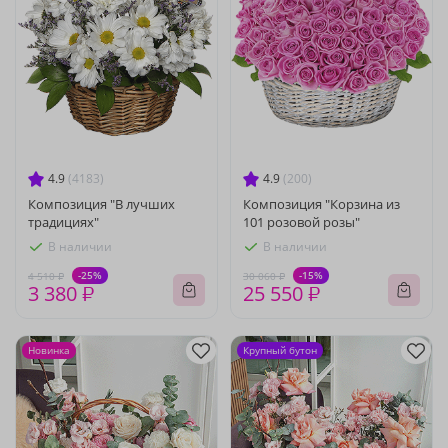
4.9
(4183)
4.9
(200)
Композиция "В лучших
Композиция "Корзина из
традициях"
101 розовой розы"
В наличии
В наличии
-25%
-15%
4 510 ₽
30 060 ₽
3 380 ₽
25 550 ₽
Новинка
Крупный бутон