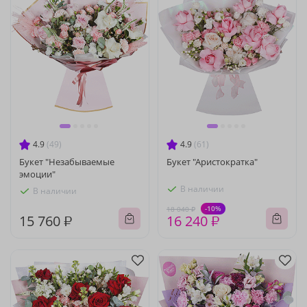
4.9
(49)
4.9
(61)
Букет "Незабываемые
Букет "Аристократка"
эмоции"
В наличии
В наличии
-10%
18 040 ₽
15 760 ₽
16 240 ₽