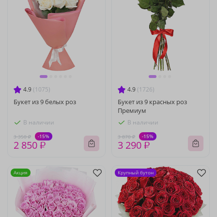
4.9
(1075)
4.9
(1726)
Букет из 9 белых роз
Букет из 9 красных роз
Премиум
В наличии
В наличии
-15%
-15%
3 350 ₽
3 870 ₽
2 850 ₽
3 290 ₽
Акция
Крупный бутон