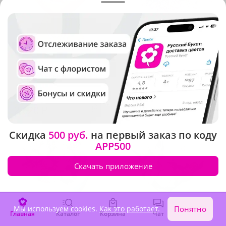
5
(339)
4.9
(453)
Букет "Мгновения счастья"
Композиция "Звездочка"
В наличии
В наличии
2 620 ₽
3 320 ₽
Скидка
500 руб.
на первый заказ по коду
APP500
Скачать приложение
Мы используем cookies.
Как это работает
.
Понятно
Главная
Каталог
Корзина
Чат
Войти