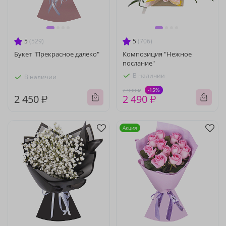
5
(529)
5
(706)
Букет "Прекрасное далеко"
Композиция "Нежное
послание"
В наличии
В наличии
-15%
2 930 ₽
2 450 ₽
2 490 ₽
Акция