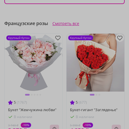
Французские розы
Смотреть все
Крупный бутон
Крупный бутон
5
(1767)
5
(677)
Букет "Жемчужина любви"
Букет-гигант "Загляденье"
В наличии
В наличии
-10%
-10%
3 740 ₽
5 390 ₽