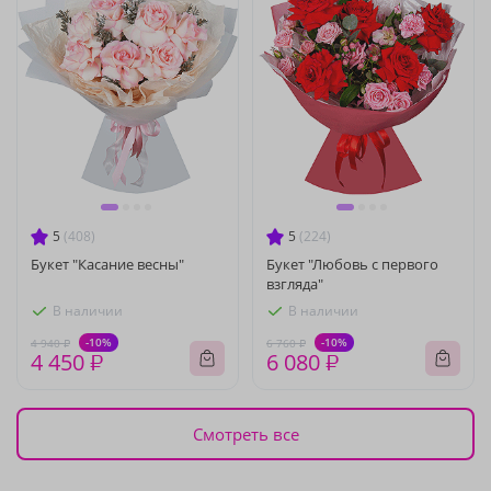
5
(408)
5
(224)
Букет "Касание весны"
Букет "Любовь с первого
взгляда"
В наличии
В наличии
-10%
-10%
4 940 ₽
6 760 ₽
4 450 ₽
6 080 ₽
Смотреть все