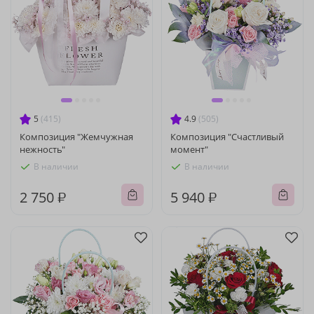
5
(415)
4.9
(505)
Композиция "Жемчужная
Композиция "Счастливый
нежность"
момент"
В наличии
В наличии
2 750 ₽
5 940 ₽