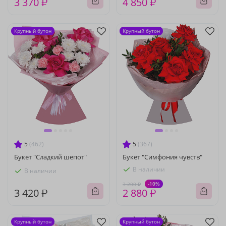
3 370 ₽
4 850 ₽
Крупный бутон
Крупный бутон
5
(462)
5
(367)
Букет "Сладкий шепот"
Букет "Симфония чувств"
В наличии
В наличии
-10%
3 200 ₽
3 420 ₽
2 880 ₽
Крупный бутон
Крупный бутон