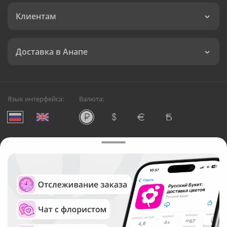
Клиентам
Доставка в Анапе
Язык интерфейса:
Валюта:
©
Служба круглосуточной доставки цветов в Анапе
Русский Букет, 2026
Общество с ограниченной ответственностью «Технология»
ОГРН: 1195476081745, ИНН: 5410081997
Юридический адрес: г. Новосибирск, ул. Ипподромская,
д.42, оф. 3