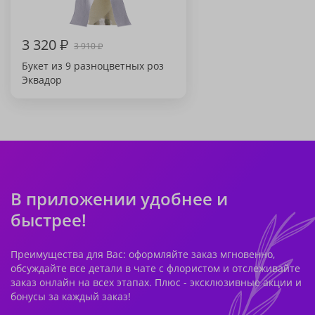
3 320
₽
3 910
₽
Букет из 9 разноцветных роз
Эквадор
В приложении удобнее и
быстрее!
Преимущества для Вас: оформляйте заказ мгновенно,
обсуждайте все детали в чате с флористом и отслеживайте
заказ онлайн на всех этапах. Плюс - эксклюзивные акции и
бонусы за каждый заказ!