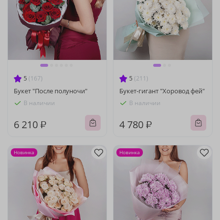
5
(167)
5
(211)
Букет "После полуночи"
Букет-гигант "Хоровод фей"
В наличии
В наличии
6 210 ₽
4 780 ₽
Новинка
Новинка