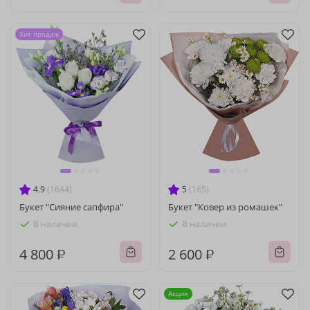
Хит продаж
4.9
(1644)
5
(165)
Букет "Сияние сапфира"
Букет "Ковер из ромашек"
В наличии
В наличии
4 800 ₽
2 600 ₽
Акция