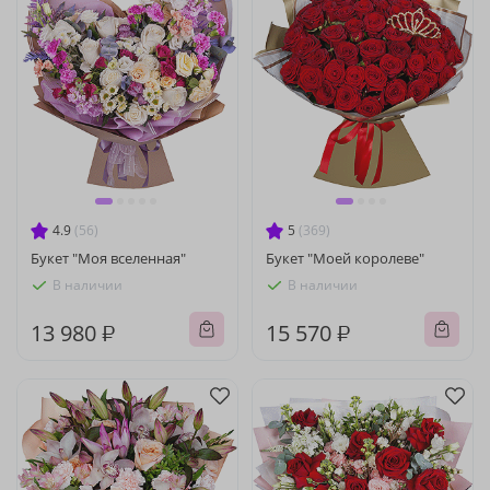
4.9
(56)
5
(369)
Букет "Моя вселенная"
Букет "Моей королеве"
В наличии
В наличии
13 980 ₽
15 570 ₽