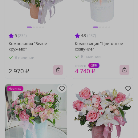
5
(232)
4.9
(437)
Композиция "Белое
Композиция "Цветочное
кружево"
созвучие"
В наличии
В наличии
-25%
6 320 ₽
2 970 ₽
4 740 ₽
Новинка