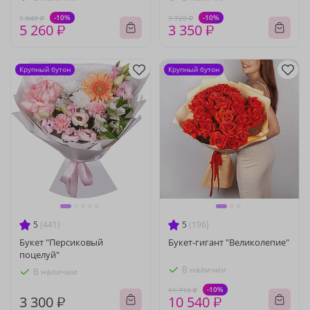
-10%
-10%
5 840 ₽
3 720 ₽
5 260 ₽
3 350 ₽
Крупный бутон
Крупный бутон
5
(441)
5
(196)
Букет "Персиковый
Букет-гигант "Великолепие"
поцелуй"
В наличии
В наличии
-10%
11 710 ₽
3 300 ₽
10 540 ₽