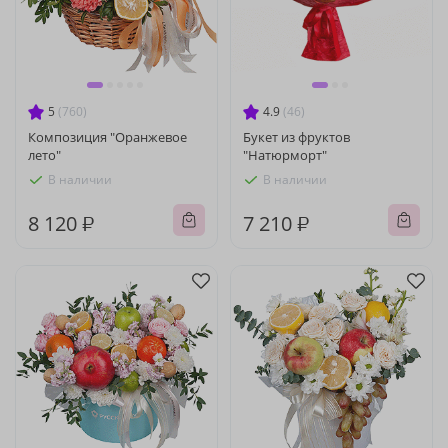
5
(760)
4.9
(46)
Композиция "Оранжевое
Букет из фруктов
лето"
"Натюрморт"
В наличии
В наличии
8 120 ₽
7 210 ₽