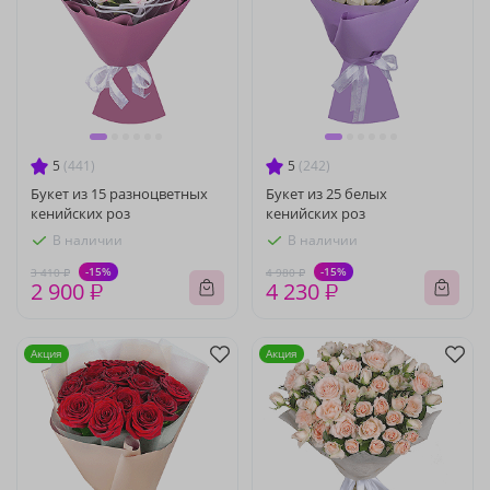
5
(441)
5
(242)
Букет из 15 разноцветных
Букет из 25 белых
кенийских роз
кенийских роз
В наличии
В наличии
-15%
-15%
3 410 ₽
4 980 ₽
2 900 ₽
4 230 ₽
Акция
Акция