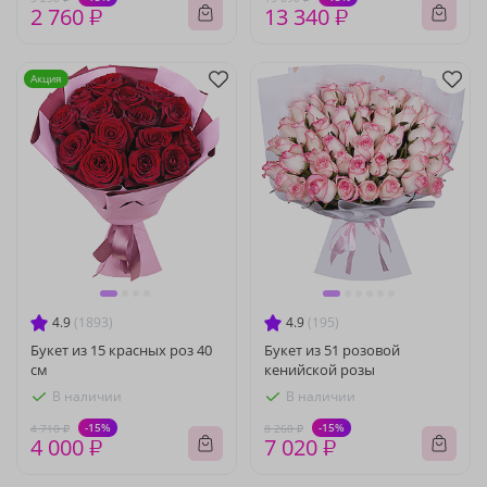
2 760 ₽
13 340 ₽
Акция
4.9
(1893)
4.9
(195)
Букет из 15 красных роз 40
Букет из 51 розовой
см
кенийской розы
В наличии
В наличии
-15%
-15%
4 710 ₽
8 260 ₽
4 000 ₽
7 020 ₽