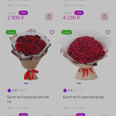
В наличии
В наличии
-15%
-15%
3 410 ₽
4 980 ₽
2 900 ₽
4 230 ₽
Акция
Акция
4.9
(2683)
4.9
(1457)
Букет из 9 красных роз 40
Букет из 51 красной розы
см
В наличии
В наличии
-15%
-15%
3 250 ₽
15 690 ₽