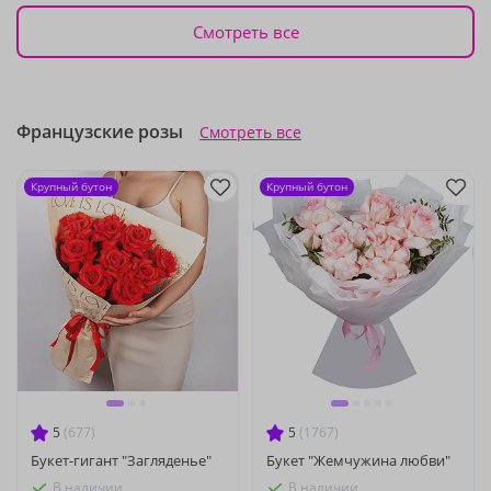
Смотреть все
Французские розы
Смотреть все
Крупный бутон
Крупный бутон
5
(677)
5
(1767)
Букет-гигант "Загляденье"
Букет "Жемчужина любви"
В наличии
В наличии