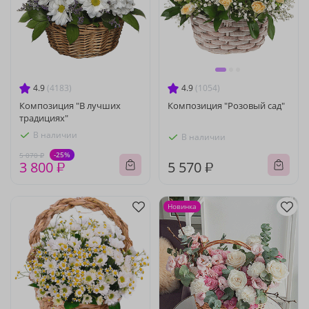
4.9
(4183)
4.9
(1054)
Композиция "В лучших
Композиция "Розовый сад"
традициях"
В наличии
В наличии
-25%
5 070 ₽
3 800 ₽
5 570 ₽
Новинка