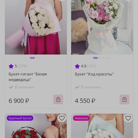
5
(279)
4.9
(191)
Букет-гигант "Белая
Букет "Код красоты"
медведица"
В наличии
В наличии
6 900 ₽
4 550 ₽
Крупный бутон
Новинка