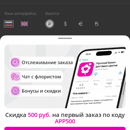
Язык интерфейса:
Валюта:
©
Служба круглосуточной доставки цветов в Волгограде
Русский Букет, 2026
Общество с ограниченной ответственностью «Технология»
ОГРН: 1195476081745, ИНН: 5410081997
Юридический адрес: г. Новосибирск, ул. Ипподромская,
д.42, оф. 3
Рейтинг Русского букета в г. Волгоград
Скидка
500 руб.
на первый заказ по коду
APP500