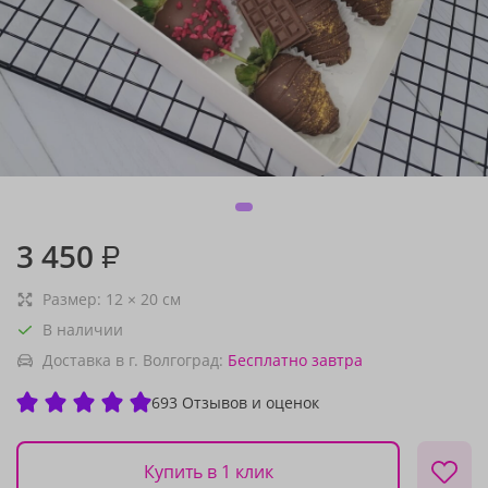
3 450
₽
Размер:
12
×
20
см
В наличии
Доставка в г. Волгоград:
Бесплатно
завтра
693 Отзывов и оценок
Купить в 1 клик