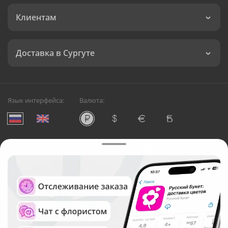
Клиентам
Доставка в Сургуте
Язык интерфейса:
Валюта:
©
Служба круглосуточной доставки цветов в Сургуте
Русский Букет, 2026
Общество с ограниченной ответственностью «Технология»
ОГРН: 1195476081745, ИНН: 5410081997
Юридический адрес: г. Новосибирск, ул. Ипподромская,
д.42, оф. 3