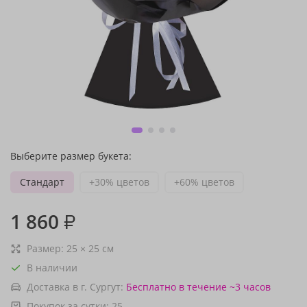
Выберите размер букета:
Стандарт
+30% цветов
+60% цветов
1 860
₽
Размер:
25
×
25
см
В наличии
Доставка в г. Сургут:
Бесплатно
в течение ~3 часов
Покупок за сутки:
25