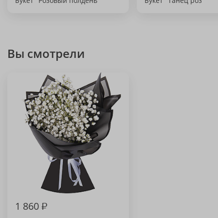
Букет "Розовый полдень"
Букет "Танец роз"
Вы смотрели
1 860
₽