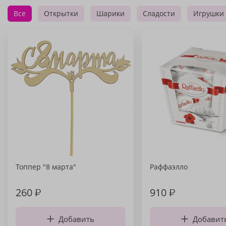
Все
Открытки
Шарики
Сладости
Игрушки
Топпер "8 марта"
Раффаэлло
260
₽
910
₽
Добавить
Добавит