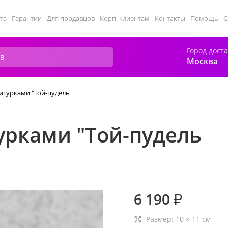
та
Гарантии
Для продавцов
Корп. клиентам
Контакты
Помощь
С
Город дост
Москва
игурками "Той-пудель
урками "Той-пудель
6 190
₽
Размер:
10
×
11
см