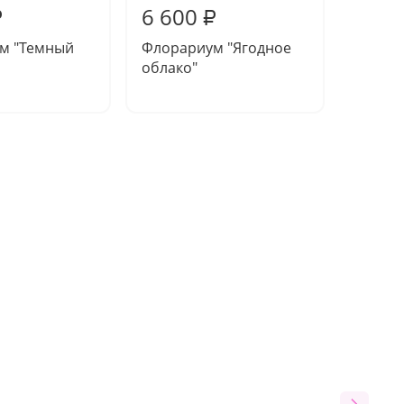
6 600
6 10
₽
₽
м "Темный
Флорариум "Ягодное
Флора
облако"
аметис