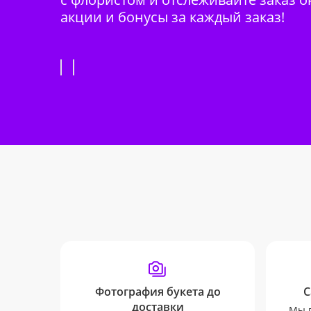
акции и бонусы за каждый заказ!
Фотография букета до
С
доставки
Мы п