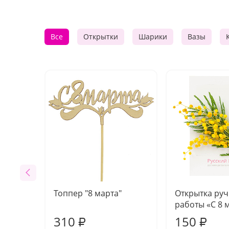
Все
Открытки
Шарики
Вазы
Топпер "8 марта"
Открытка ру
работы «С 8 
310
150
₽
₽