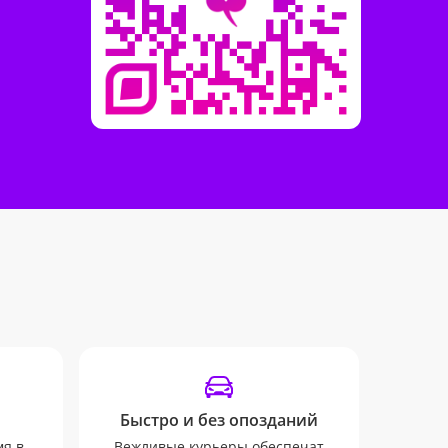
Быстро и без опозданий
Отсле
мя в
Вежливые курьеры обеспечат
Мы бу