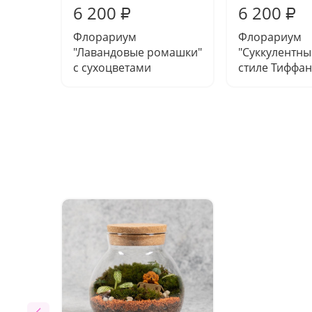
6 200
6 200
₽
₽
Флорариум
Флорариум
"Лавандовые ромашки"
"Суккулентны
с сухоцветами
стиле Тиффа