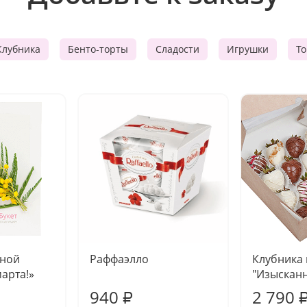
Клубника
Бенто-торты
Сладости
Игрушки
Т
чной
Раффаэлло
Клубника
марта!»
"Изысканн
940
2 790
₽