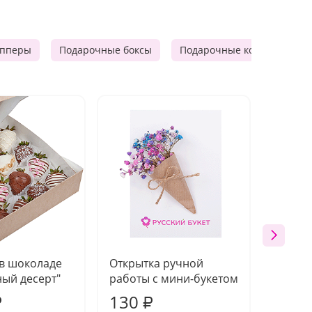
опперы
Подарочные боксы
Подарочные корзины
 в шоколаде
Открытка ручной
Ваза п
ый десерт"
работы с мини-букетом
130
1 10
₽
₽