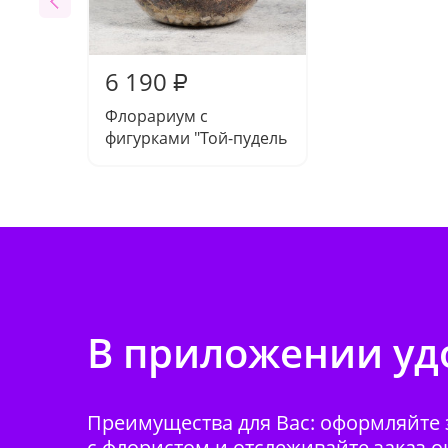
6 190
₽
Флорариум с
фигурками "Той-пудель
В приложении удо
Преимущества для Вас: оформляйте з
с флористом и отслеживайте заказ о