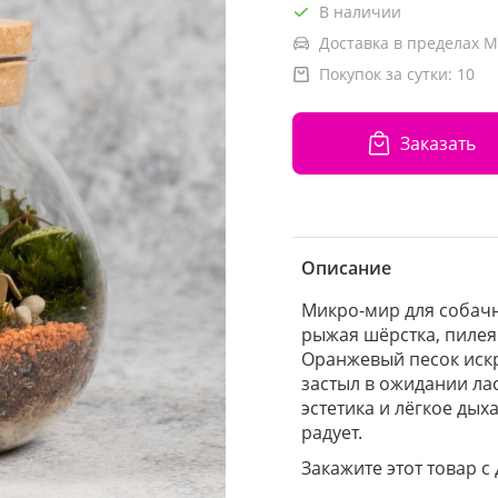
В наличии
Доставка в пределах М
Покупок за сутки:
10
Заказать
Описание
Микро-мир для собачн
рыжая шёрстка, пилея
Оранжевый песок искр
застыл в ожидании лас
эстетика и лёгкое дых
радует.
Закажите этот товар с 