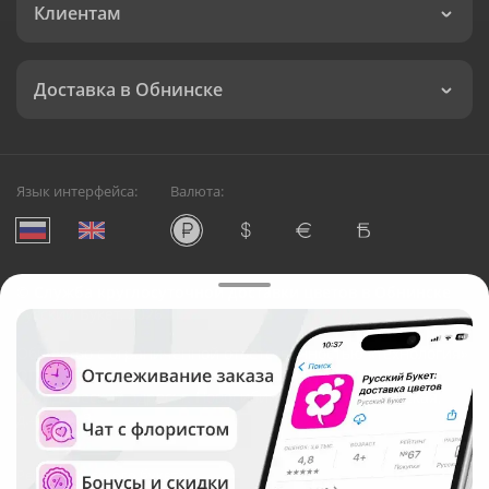
Клиентам
Доставка в Обнинске
Язык интерфейса:
Валюта:
©
Служба круглосуточной доставки цветов в Обнинске
Русский Букет, 2026
Общество с ограниченной ответственностью «Технология»
ОГРН: 1195476081745, ИНН: 5410081997
Юридический адрес: г. Новосибирск, ул. Ипподромская,
д.42, оф. 3
Рейтинг Русского букета