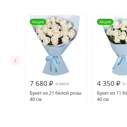
Акция
Акция
7 680
4 350
₽
₽
9 040
5 
₽
Букет из 21 белой розы
Букет из 11 б
40 см
40 см