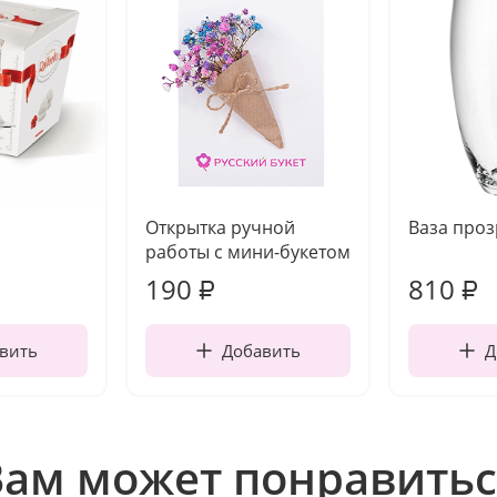
Открытка ручной
Ваза про
работы с мини-букетом
190
810
₽
₽
вить
Добавить
Д
Вам может понравитьс