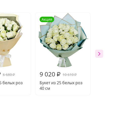
Акция
Акция
9 020
16 1
₽
₽
6 680
10 610
₽
₽
15 белых роз
Букет из 25 белых роз
Букет 
40 см
40 см