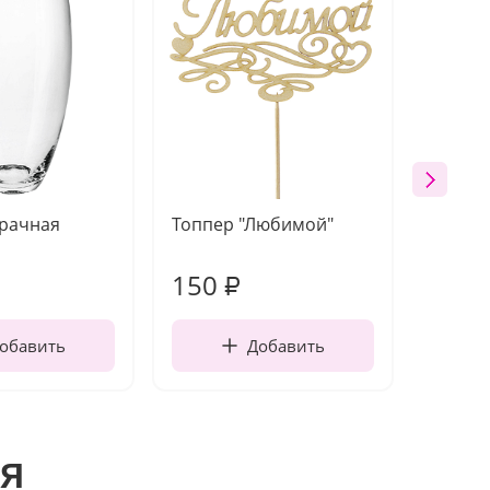
зрачная
Топпер "Любимой"
Открыт
работы
150
340
₽
обавить
Добавить
я