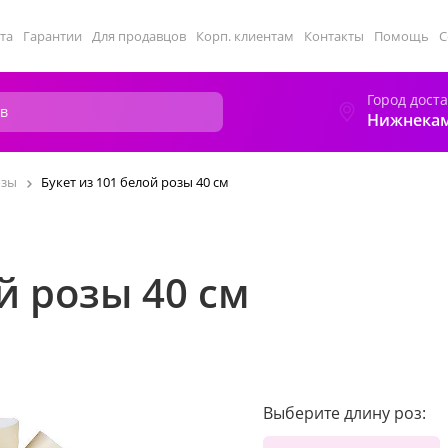
та
Гарантии
Для продавцов
Корп. клиентам
Контакты
Помощь
С
Город дост
Нижнека
озы
Букет из 101 белой розы 40 см
й розы 40 см
Выберите длину роз: