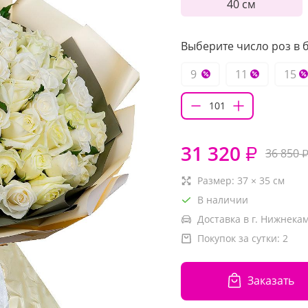
40 см
Выберите число роз в б
9
11
15
31 320
₽
36 850
Размер:
37
×
35
см
В наличии
Доставка в г. Нижнекам
Покупок за сутки:
2
Заказать