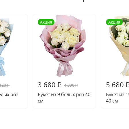
Акция
Акция
3 680
5 680
₽
120
4 330
₽
₽
елых роз
Букет из 9 белых роз 40
Букет из 
см
40 см