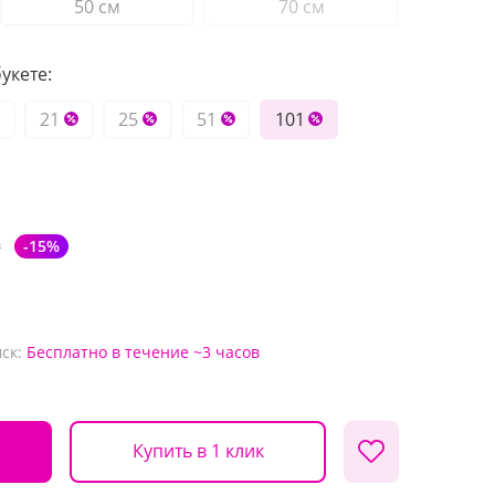
50 см
70 см
укете:
21
25
51
101
₽
-15%
ск:
Бесплатно
в течение ~3 часов
Купить в 1 клик