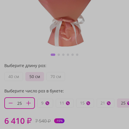
Выберите длину роз:
40 см
50 см
70 см
Выберите число роз в букете:
9
11
15
21
25
6 410
₽
7 540
₽
-15%