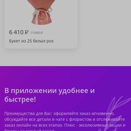
6 410
₽
7 540
₽
Букет из 25 белых роз
В приложении удобнее и
быстрее!
Преимущества для Вас: оформляйте заказ мгновенно,
обсуждайте все детали в чате с флористом и отслеживайте
заказ онлайн на всех этапах. Плюс - эксклюзивные акции и
бонусы за каждый заказ!