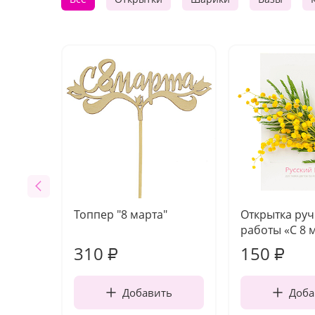
Топпер "8 марта"
Открытка ру
работы «С 8 
310
150
₽
₽
Добавить
Доба