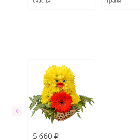
счастья"
грани"
5 660
₽