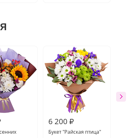
я
6 200
6 00
₽
₽
осенних
Букет "Райская птица"
Компо