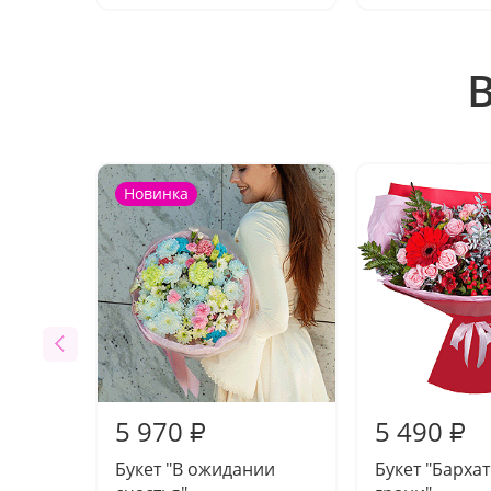
Новинка
5 970
5 490
₽
₽
Букет "В ожидании
Букет "Барха