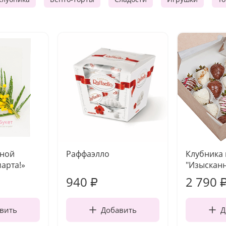
чной
Раффаэлло
Клубника
марта!»
"Изысканн
940
2 790
₽
вить
Добавить
Д