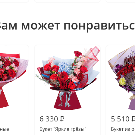
Вам может понравитьс
6 330
5 510
₽
тные
Букет "Яркие грёзы"
Букет из 