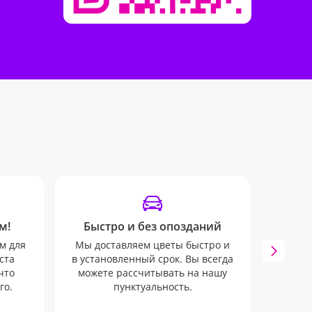
м!
Быстро и без опозданий
SM
м для
Мы доставляем цветы быстро и
Мы бу
ста
в установленный срок. Вы всегда
всех 
что
можете рассчитывать на нашу
через
го.
пунктуальность.