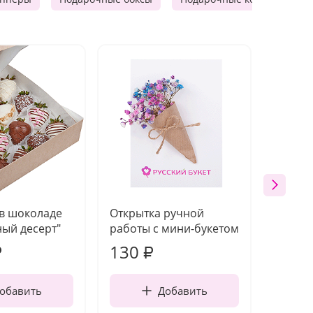
 в шоколаде
Открытка ручной
Ваза п
ый десерт"
работы с мини-букетом
130
1 10
₽
₽
обавить
Добавить