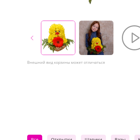
Внешний вид корзины может отличаться
Все
Открытки
Шарики
Вазы