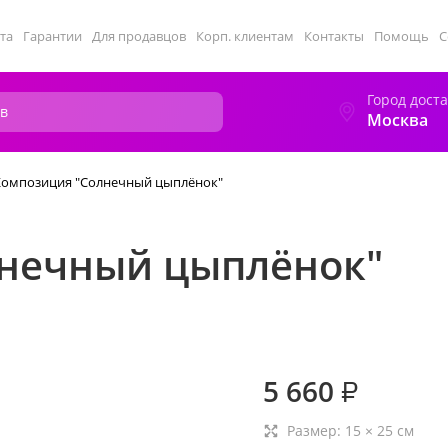
та
Гарантии
Для продавцов
Корп. клиентам
Контакты
Помощь
С
Город дост
Москва
Композиция "Солнечный цыплёнок"
нечный цыплёнок"
5 660
₽
Размер:
15
×
25
см