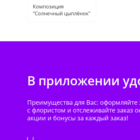
Композиция
"Солнечный цыплёнок"
В приложении удо
Преимущества для Вас: оформляйте з
с флористом и отслеживайте заказ о
акции и бонусы за каждый заказ!