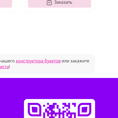
Заказать
 нашего
конструктора букетов
или закажите
риста
!