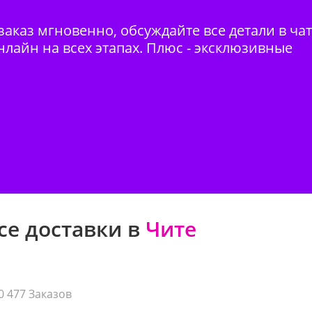
аказ мгновенно, обсуждайте все детали в ча
нлайн на всех этапах. Плюс - эксклюзивные
се доставки в
Чите
0 477 Заказов