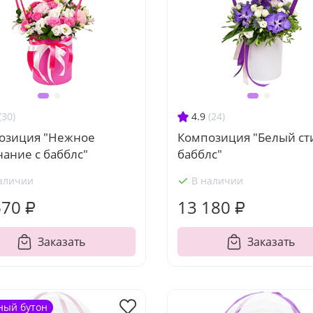
(30)
4.9
(24)
озиция "Нежное
Композиция "Белый сти
ание с бабблс"
бабблс"
аличии
В наличии
670 ₽
13 180 ₽
Заказать
Заказать
ный бутон