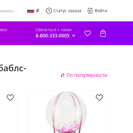
Статус заказа
Войти
ервисы
авки
Связаться с нами
8-800-333-0905
баблс-
По популярности