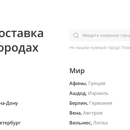
оставка
Введите название горо
городах
Не нашли нужный город?
Позв
Мир
Афины,
Греция
Ашдод,
Израиль
на-Дону
Берлин,
Германия
Вена,
Австрия
етербург
Вильнюс,
Литва