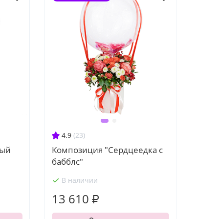
4.9
(23)
ный
Композиция "Сердцеедка с
бабблс"
В наличии
13 610 ₽