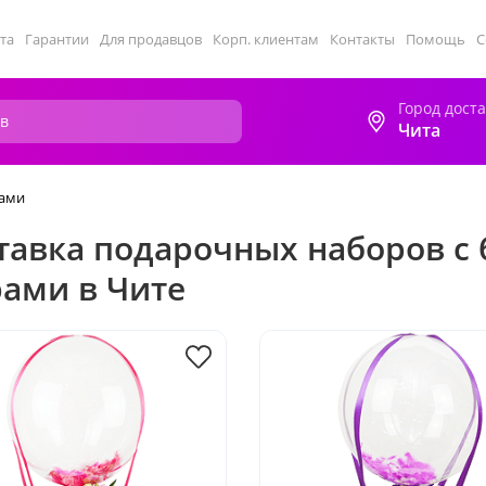
та
Гарантии
Для продавцов
Корп. клиентам
Контакты
Помощь
С
Город дост
Чита
рами
тавка подарочных наборов с 
ами в Чите