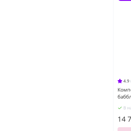
4.9
Комп
баббл
В н
14 