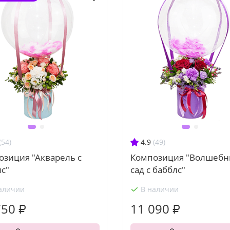
(54)
4.9
(49)
озиция "Акварель с
Композиция "Волшеб
с"
сад с бабблс"
аличии
В наличии
750 ₽
11 090 ₽