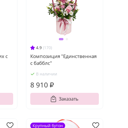
4.9
(170)
х с
Композиция "Единственная
с бабблс"
В наличии
8 910 ₽
Заказать
Крупный бутон