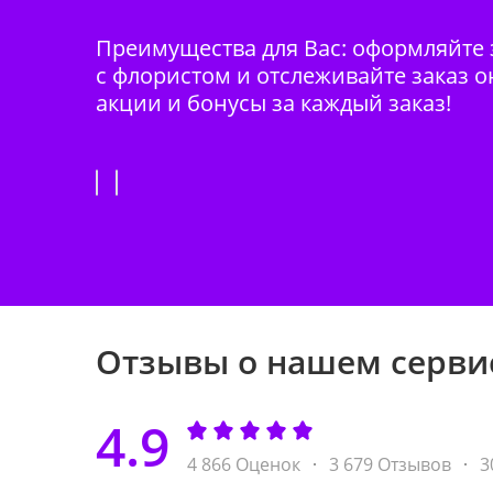
Преимущества для Вас: оформляйте з
с флористом и отслеживайте заказ о
акции и бонусы за каждый заказ!
Отзывы о нашем серви
4.9
4 866 Оценок
3 679 Отзывов
3