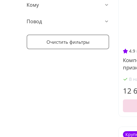
Кому
Повод
Очистить фильтры
4.9
Комп
призн
В н
12 
Круп