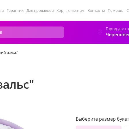
та
Гарантии
Для продавцов
Корп. клиентам
Контакты
Помощь
С
Город дост
Черепове
ний вальс"
вальс"
Выберите размер букет