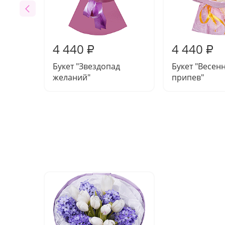
4 440
4 440
₽
₽
Букет "Звездопад
Букет "Весен
желаний"
припев"