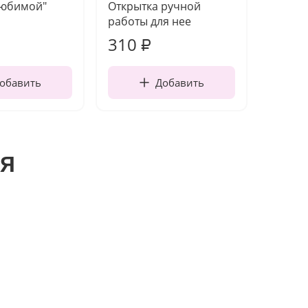
Любимой"
Открытка ручной
Топпер
работы для нее
310
150
₽
обавить
Добавить
я