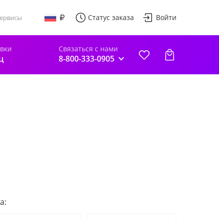
Статус заказа
Войти
ервисы
авки
Связаться с нами
ц
8-800-333-0905
а: