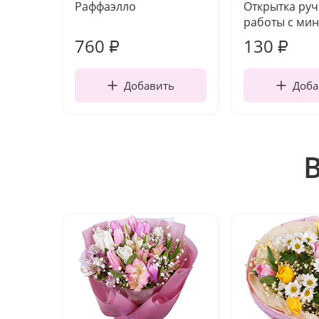
Раффаэлло
Открытка ру
работы с мин
760
130
₽
₽
Добавить
Доба