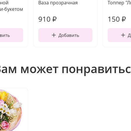
чной
Ваза прозрачная
Топпер "
и-букетом
910
150
₽
₽
вить
Добавить
Д
Вам может понравитьс