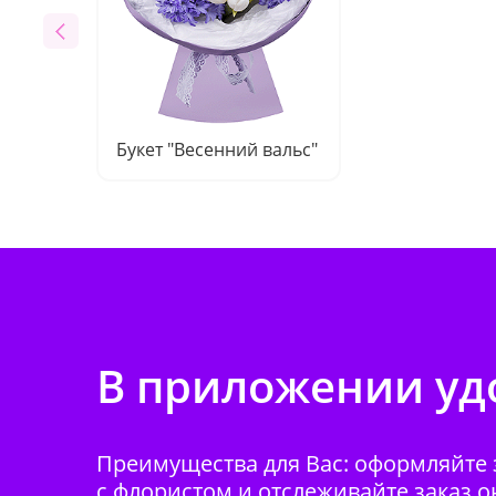
Букет "Весенний вальс"
В приложении удо
Преимущества для Вас: оформляйте з
с флористом и отслеживайте заказ о