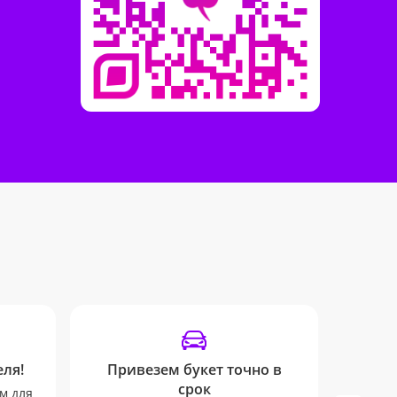
ля!
Привезем букет точно в
срок
м для
Остава