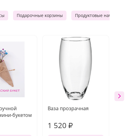
сы
Подарочные корзины
Продуктовые наборы
Ф
 ручной
Ваза прозрачная
Топпе
мини-букетом
1 520
200
₽