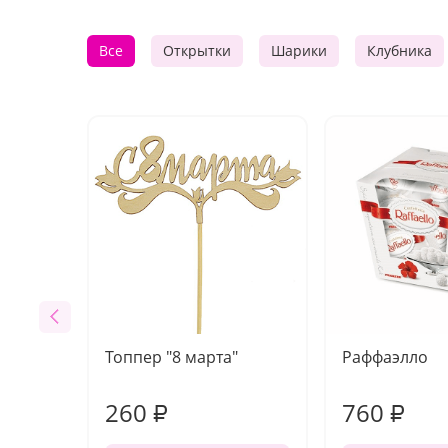
Все
Открытки
Шарики
Клубника
Топпер "8 марта"
Раффаэлло
260
760
₽
₽