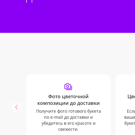
Фото цветочной
Цв
композиции до доставки
Получите фото готового букета
Есл
по e-mail до доставки и
ваши
убедитесь в его красоте и
буке
свежести.