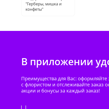
"Герберы, мишка и
конфеты"
В приложении удо
Преимущества для Вас: оформляйте з
с флористом и отслеживайте заказ о
акции и бонусы за каждый заказ!