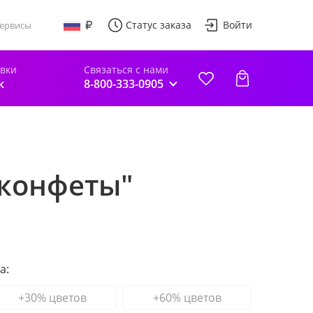
Статус заказа
Войти
ервисы
авки
Связаться с нами
к
8-800-333-0905
 конфеты"
а:
+30% цветов
+60% цветов