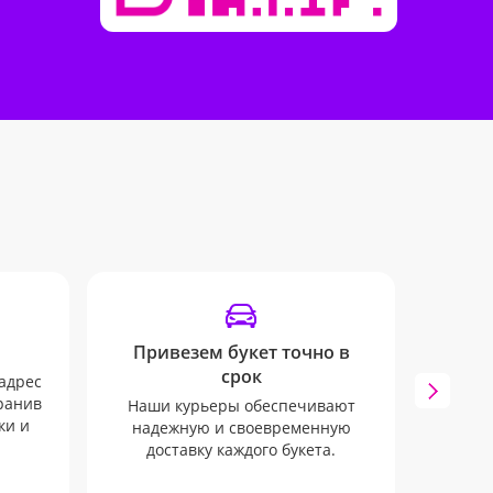
Привезем букет точно в
срок
адрес
хранив
Наши курьеры обеспечивают
Мы бу
ки и
надежную и своевременную
всех 
доставку каждого букета.
через