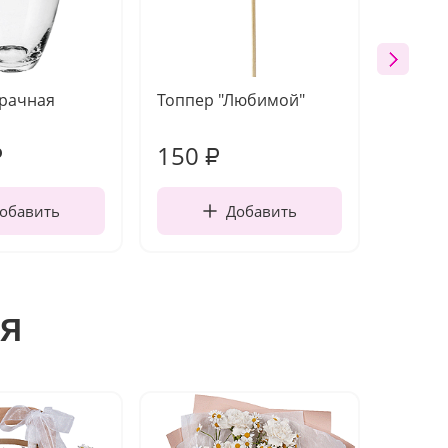
зрачная
Топпер "Любимой"
Открыт
работы
150
220
₽
₽
обавить
Добавить
я