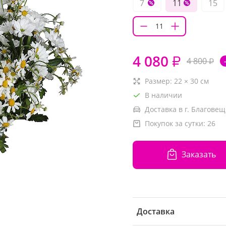
7
11
15
4 080
₽
4 800
₽
Размер:
22
×
30
см
В наличии
Доставка в г. Благовещ
Покупок за сутки:
26
Заказать
Доставка