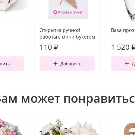
Открытка ручной
Ваза про
работы с мини-букетом
110
1 520
₽
вить
Добавить
Д
Вам может понравитьс