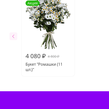
Акция
4 080
₽
4 800
₽
Букет "Ромашки (11
шт.)"