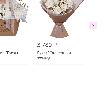
3 780
4 75
₽
₽
ия "Грезы
Букет "Солнечный
Букет 
жемчуг"
припе