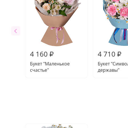
4 160
4 710
₽
₽
Букет "Маленькое
Букет "Симво
счастье"
державы"