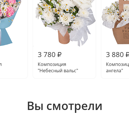
3 780
3 880
₽
л
Композиция
Композиц
"Небесный вальс"
ангела"
Вы смотрели