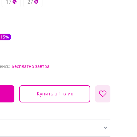
17
27
-15%
енск:
Бесплатно
завтра
Купить в 1 клик