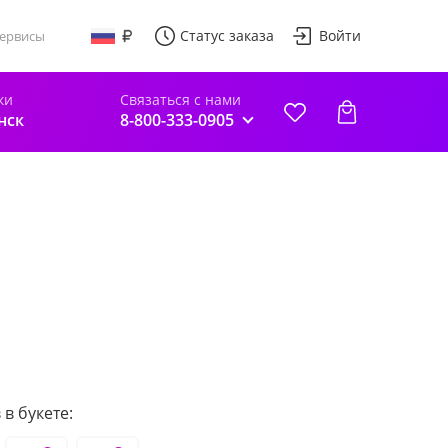
Статус заказа
Войти
ервисы
ки
Связаться с нами
нск
8-800-333-0905
в букете: