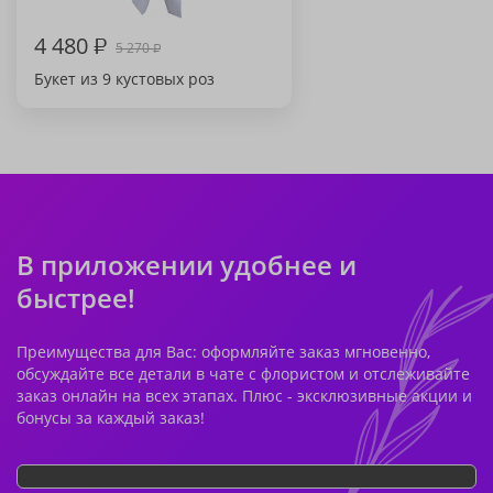
4 480
₽
5 270
₽
Букет из 9 кустовых роз
В приложении удобнее и
быстрее!
Преимущества для Вас: оформляйте заказ мгновенно,
обсуждайте все детали в чате с флористом и отслеживайте
заказ онлайн на всех этапах. Плюс - эксклюзивные акции и
бонусы за каждый заказ!