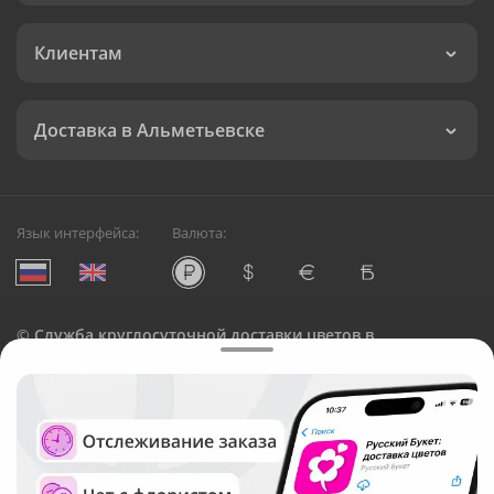
Клиентам
Доставка в Альметьевске
Язык интерфейса:
Валюта:
©
Служба круглосуточной доставки цветов в
Альметьевске
Русский Букет, 2026
Общество с ограниченной ответственностью «Технология»
ОГРН: 1195476081745, ИНН: 5410081997
Юридический адрес: г. Новосибирск, ул. Ипподромская,
д.42, оф. 3