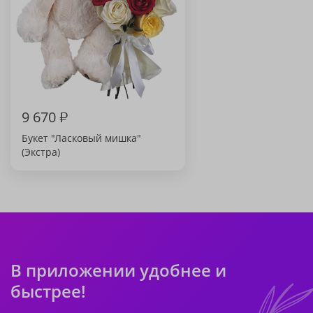
9 670
₽
Букет "Ласковый мишка"
(Экстра)
В приложении удобнее и
быстрее!