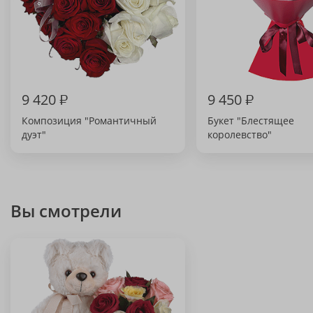
9 420
₽
9 450
₽
Композиция "Романтичный
Букет "Блестящее
дуэт"
королевство"
Вы смотрели