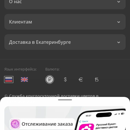
О нас
Клиентам
Доставка в Екатеринбурге
Язык интерфейса:
Валюта:
©
Служба круглосуточной доставки цветов в
Екатеринбурге
Русский Букет, 2026
Общество с ограниченной ответственностью «Технология»
ОГРН: 1195476081745, ИНН: 5410081997
Юридический адрес: г. Новосибирск, ул. Ипподромская,