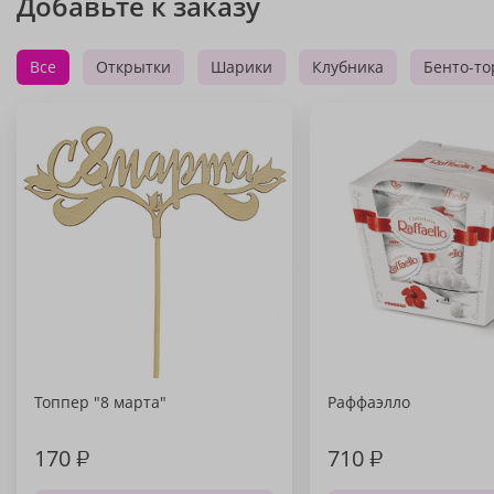
Добавьте к заказу
Все
Открытки
Шарики
Клубника
Бенто-то
Топпер "8 марта"
Раффаэлло
170
₽
710
₽