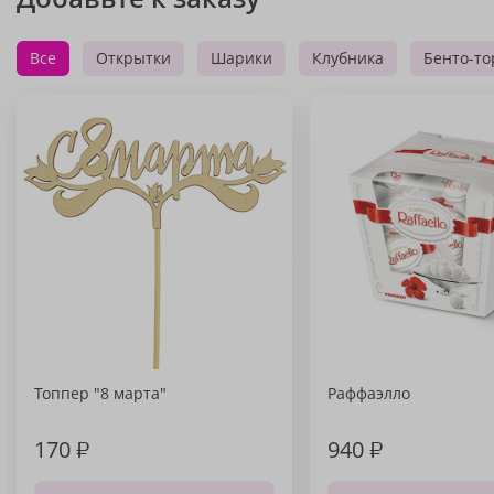
Все
Открытки
Шарики
Клубника
Бенто-то
Топпер "8 марта"
Раффаэлло
170
₽
940
₽