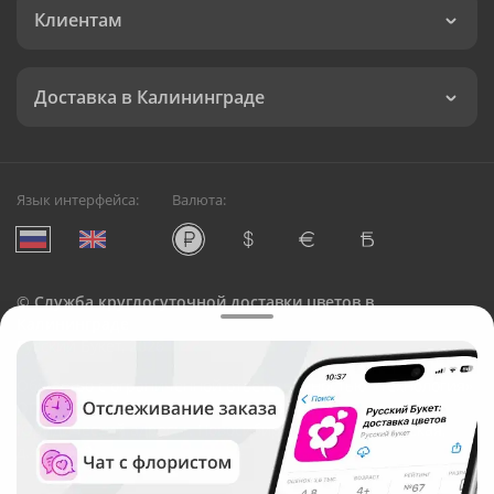
Клиентам
Доставка в Калининграде
Язык интерфейса:
Валюта:
©
Служба круглосуточной доставки цветов в
Калининграде
Русский Букет, 2026
Общество с ограниченной ответственностью «Технология»
ОГРН: 1195476081745, ИНН: 5410081997
Юридический адрес: г. Новосибирск, ул. Ипподромская,
д.42, оф. 3