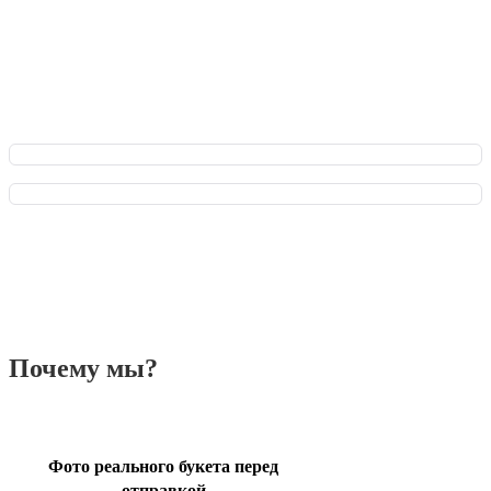
Преимущества для Вас: оформляйте заказ мгновенно,
обсуждайте все детали в чате с флористом и отслеживайте
заказ онлайн на всех этапах. Плюс - эксклюзивные акции и
бонусы за каждый заказ!
Почему мы?
Фото реального букета перед
отправкой