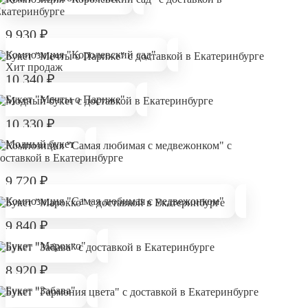
9 930
₽
Композиция "Королевский сад"
Хит продаж
10 340
₽
Букет "Мечты о Париже"
10 330
₽
Модный букет
9 720
₽
Композиция "Самая любимая с медвежонком"
9 840
₽
Букет "Марокко"
8 920
₽
Букет "Забава"