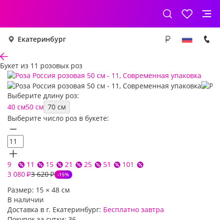
Екатеринбург
Букет из 11 розовых роз
Выберите длину роз:
40 см
50 см
70 см
Выберите число роз в букете:
9
11
15
21
25
51
101
3 080
3 620
₽
₽
-15%
Размер:
15
×
48
см
В наличии
Доставка в г. Екатеринбург:
Бесплатно
завтра
Покупок за сутки:
36