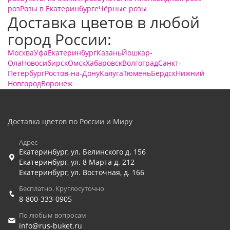
роз
Розы в Екатеринбурге
Чёрные розы
Доставка цветов в любой
город России:
Москва
Уфа
Екатеринбург
Казань
Йошкар-
Ола
Новосибирск
Омск
Хабаровск
Волгоград
Санкт-
Петербург
Ростов-на-Дону
Калуга
Тюмень
Бердск
Нижний
Новгород
Воронеж
Доставка цветов по России и Миру
Адрес
Екатеринбург
,
ул. Белинского д. 156
Екатеринбург
,
ул. 8 Марта д. 212
Екатеринбург
,
ул. Восточная, д. 166
Бесплатно. Круглосуточно
8-800-333-0905
По любым вопросам
info@rus-buket.ru