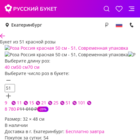
Екатеринбург
Букет из 51 красной розы
Выберите длину роз:
40 см
50 см
70 см
Выберите число роз в букете:
9
11
15
21
25
51
101
8 780
11 010
₽
₽
-20%
Размер:
32
×
48
см
В наличии
Доставка в г. Екатеринбург:
Бесплатно
завтра
Покупок за сутки:
54