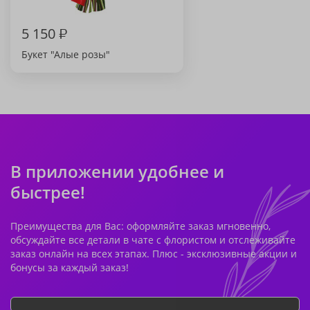
5 150
₽
Букет "Алые розы"
В приложении удобнее и
быстрее!
Преимущества для Вас: оформляйте заказ мгновенно,
обсуждайте все детали в чате с флористом и отслеживайте
заказ онлайн на всех этапах. Плюс - эксклюзивные акции и
бонусы за каждый заказ!