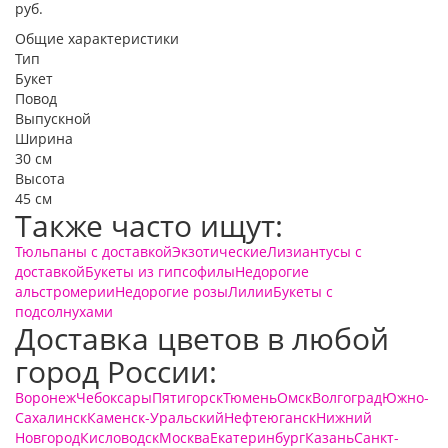
руб.
Общие характеристики
Тип
Букет
Повод
Выпускной
Ширина
30 см
Высота
45 см
Также часто ищут:
Тюльпаны с доставкой
Экзотические
Лизиантусы с
доставкой
Букеты из гипсофилы
Недорогие
альстромерии
Недорогие розы
Лилии
Букеты с
подсолнухами
Доставка цветов в любой
город России:
Воронеж
Чебоксары
Пятигорск
Тюмень
Омск
Волгоград
Южно-
Сахалинск
Каменск-Уральский
Нефтеюганск
Нижний
Новгород
Кисловодск
Москва
Екатеринбург
Казань
Санкт-