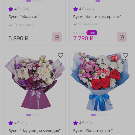
4.9
(120)
4.9
(441)
Букет "Малахит"
Букет "Фестиваль красок"
В наличии
В наличии
-10%
8 660 ₽
5 890 ₽
7 790 ₽
4.9
(21)
4.9
(62)
Букет "Чарующая мелодия"
Букет "Океан чувств"