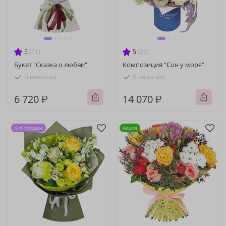
5
(51)
5
(29)
Букет "Сказка о любви"
Композиция "Сон у моря"
В наличии
В наличии
6 720 ₽
14 070 ₽
Хит продаж
Акция