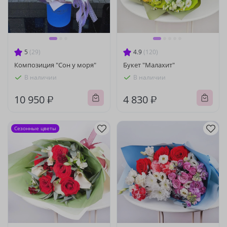
5
(29)
4.9
(120)
Композиция "Сон у моря"
Букет "Малахит"
В наличии
В наличии
10 950 ₽
4 830 ₽
Сезонные цветы