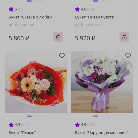
5
(51)
4.9
(62)
Букет "Сказка о любви"
Букет "Океан чувств"
В наличии
В наличии
5 860 ₽
5 920 ₽
4.9
(129)
4.9
(21)
Букет "Пламя"
Букет "Чарующая мелодия"