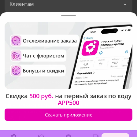
Клиентам
Доставка
Язык интерфейса:
Валюта:
©
Служба круглосуточной доставки цветов
Русский Букет, 2026
Скидка
500 руб.
на первый заказ по коду
Общество с ограниченной ответственностью «Технология»
APP500
ОГРН: 1195476081745, ИНН: 5410081997
Юридический адрес: г. Новосибирск, ул. Ипподромская,
Скачать приложение
д.42, оф. 3