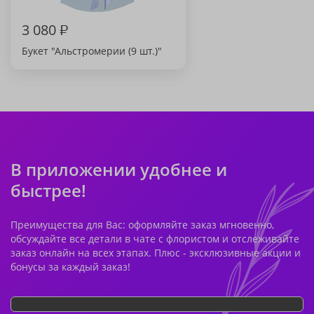
3 080
₽
Букет "Альстромерии (9 шт.)"
В приложении удобнее и
быстрее!
Преимущества для Вас: оформляйте заказ мгновенно,
обсуждайте все детали в чате с флористом и отслеживайте
заказ онлайн на всех этапах. Плюс - эксклюзивные акции и
бонусы за каждый заказ!