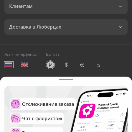
Клиентам
Доставка в Люберцах
Язык интерфейса:
Валюта:
©
Служба круглосуточной доставки цветов в Люберцах
Русский Букет, 2026
Общество с ограниченной ответственностью «Технология»
ОГРН: 1195476081745, ИНН: 5410081997
Юридический адрес: г. Новосибирск, ул. Ипподромская,
д.42, оф. 3
Рейтинг Русского букета