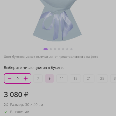
Цвет бутонов может отличаться от представленного на фото
Выберите число цветов в букете:
7
9
11
15
21
25
3
3 080
₽
Размер:
30
×
40
см
В наличии