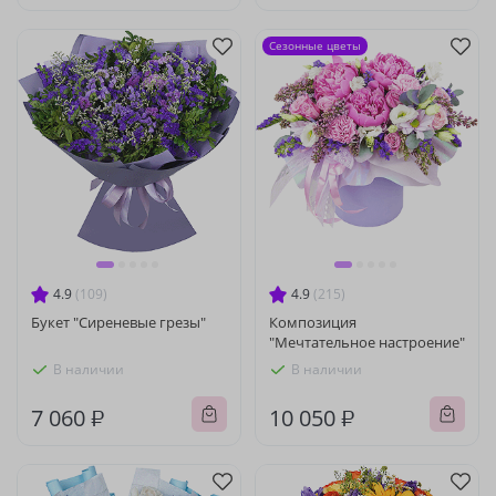
Сезонные цветы
4.9
(109)
4.9
(215)
Букет "Сиреневые грезы"
Композиция
"Мечтательное настроение"
В наличии
В наличии
7 060 ₽
10 050 ₽